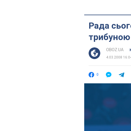
Рада сьог
трибуною
OBOZ.UA
4.03.2008 16:0
0