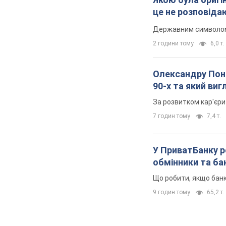
це не розповіда
Державним символом є
2 години тому
6,0 т.
Олександру Поно
90-х та який ви
За розвитком кар'єри
7 годин тому
7,4 т.
У ПриватБанку р
обмінники та ба
Що робити, якщо банк
9 годин тому
65,2 т.