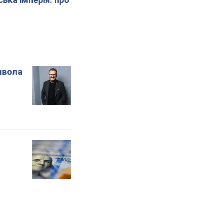
мвола