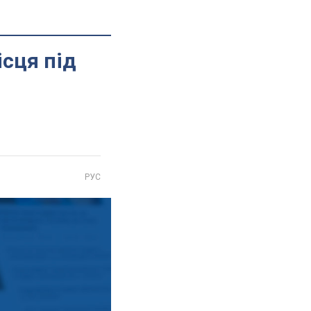
ісця під
РУС