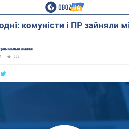
одні: комуністи і ПР зайняли м
Кримінальні новини
4
663