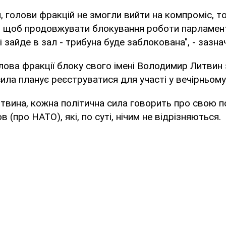
, голови фракцій не змогли вийти на компроміс, 
, щоб продовжувати блокування роботи парламент
 зайде в зал - трибуна буде заблокована", - зазнач
лова фракції блоку свого імені Володимир Литвин
сила планує реєструватися для участі у вечірньому 
твина, кожна політична сила говорить про свою по
 (про НАТО), які, по суті, нічим не відрізняються.