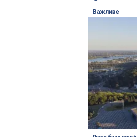
Важливе
Якою була оригін