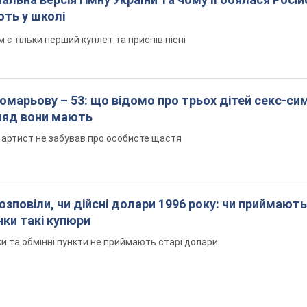
ють у школі
 тільки перший куплет та приспів пісні
марьову – 53: що відомо про трьох дітей секс-си
гляд вони мають
 артист не забував про особисте щастя
озповіли, чи дійсні долари 1996 року: чи приймають
нки такі купюри
и та обмінні пункти не приймають старі долари