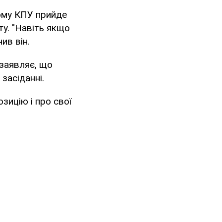
тому КПУ прийде
у. "Навіть якщо
ив він.
 заявляє, що
засіданні.
зицію і про свої