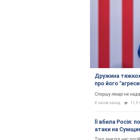
Дружина тяжкох
про його "агреси
Спершу лікарі не над
8 часов назад
11,5 т
Її вбила Росія: 
атаки на Сумщи
Того дня під час росі