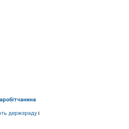
заробітчанина
ють держзраду
і