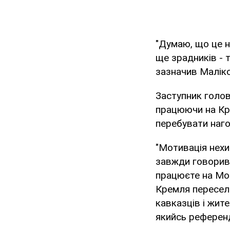
"Думаю, що це н
ще зрадників - 
зазначив Маліко
Заступник голов
працюючи на Кре
перебувати наго
"Мотивація нехит
завжди говорив 
працюєте на Мос
Кремля пересели
кавказців і жите
якийсь референд