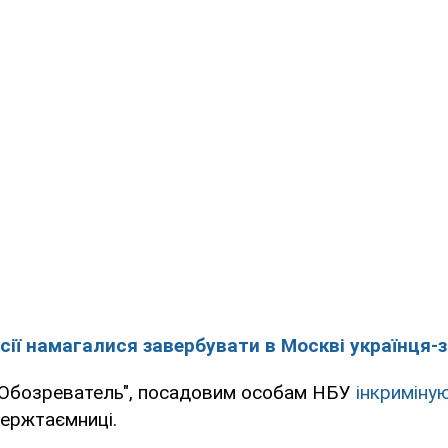
ії намагалися завербувати в Москві українця-
"Обозреватель", посадовим особам НБУ
інкриміну
ержтаємниці.