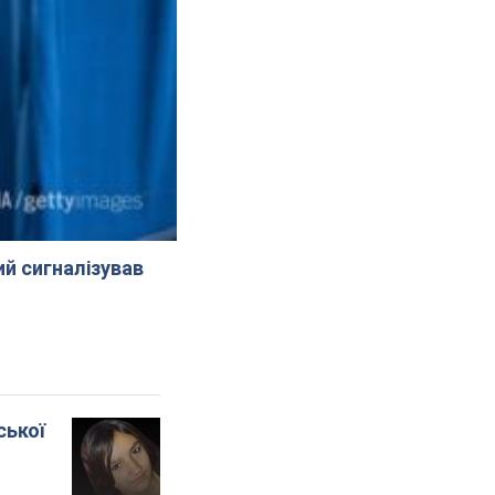
й сигналізував
ської