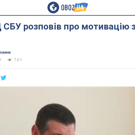
 СБУ розповів про мотивацію 
новини
5
7,0 т.