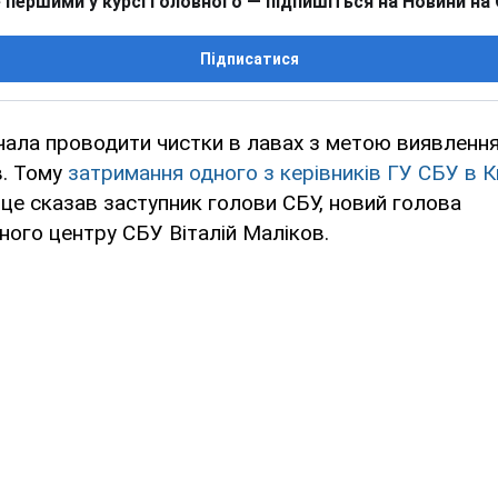
 першими у курсі головного — підпишіться на Новини на
Підписатися
чала проводити чистки в лавах з метою виявленн
в. Тому
затримання одного з керівників ГУ СБУ в К
 це сказав заступник голови СБУ, новий голова
ого центру СБУ Віталій Маліков.