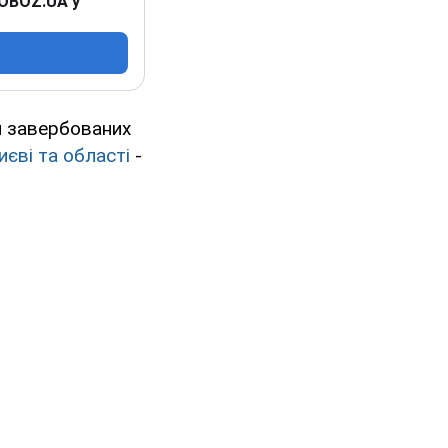
 OBOZ.UA у
я завербованих
иєві та області
-