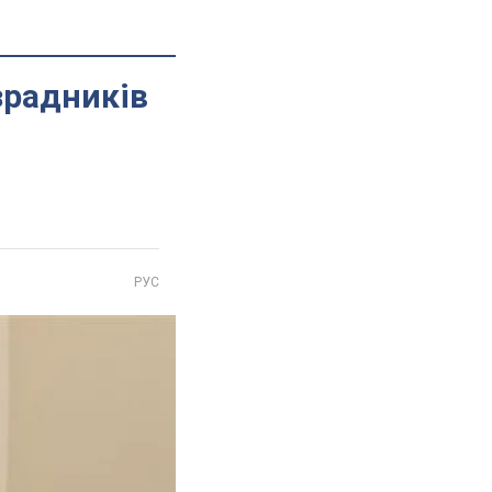
зрадників
РУС