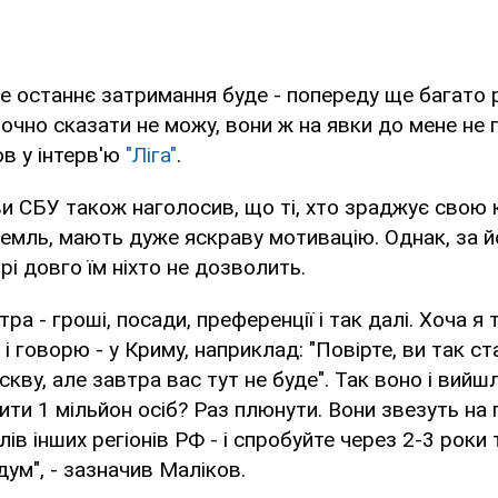
е останнє затримання буде - попереду ще багато 
точно сказати не можу, вони ж на явки до мене не п
в у інтерв'ю
"Ліга"
.
и СБУ також наголосив, що ті, хто зраджує свою к
мль, мають дуже яскраву мотивацію. Однак, за й
рі довго їм ніхто не дозволить.
ра - гроші, посади, преференції і так далі. Хоча 
і говорю - у Криму, наприклад: "Повірте, ви так с
кву, але завтра вас тут не буде". Так воно і вийш
ти 1 мільйон осіб? Раз плюнути. Вони звезуть на 
лів інших регіонів РФ - і спробуйте через 2-3 роки
ум", - зазначив Маліков.