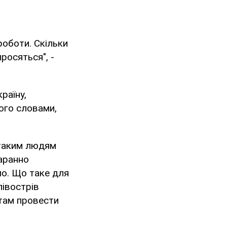
роботи. Скільки
росяться", -
раїну,
ого словами,
я таким людям
таранно
ло. Що таке для
півострів
 там провести