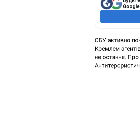
Будьте
Google
СБУ активно по
Кремлем агенті
не останнє. Про
Антитерористичн