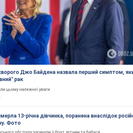
ворого Джо Байдена назвала перший симптом, яки
вний" рак
али цьому належної уваги
.
померла 13-річна дівчинка, поранена внаслідок росій
ну. Фото
йського обстрілу загинули її брат, вітчим та бабуся