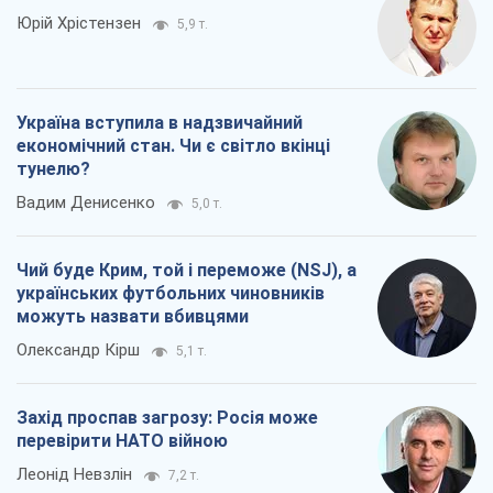
Юрій Хрістензен
5,9 т.
Україна вступила в надзвичайний
економічний стан. Чи є світло вкінці
тунелю?
Вадим Денисенко
5,0 т.
Чий буде Крим, той і переможе (NSJ), а
українських футбольних чиновників
можуть назвати вбивцями
Олександр Кірш
5,1 т.
Захід проспав загрозу: Росія може
перевірити НАТО війною
Леонід Невзлін
7,2 т.