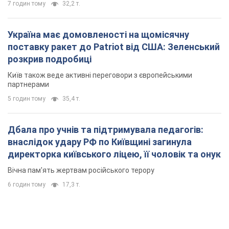
7 годин тому
32,2 т.
Україна має домовленості на щомісячну
поставку ракет до Patriot від США: Зеленський
розкрив подробиці
Київ також веде активні переговори з європейськими
партнерами
5 годин тому
35,4 т.
Дбала про учнів та підтримувала педагогів:
внаслідок удару РФ по Київщині загинула
директорка київського ліцею, її чоловік та онук
Вічна пам'ять жертвам російського терору
6 годин тому
17,3 т.