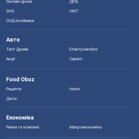
Онлайн уроки
ДПА
ЗНО
НМТ
СНД посібники
Авто
Тест Драйв
Електромобілі
Акції
Сервіс
Food Oboz
Рецепти
Напої
Дієти
Економіка
Ринки та компанії
Макроекономіка