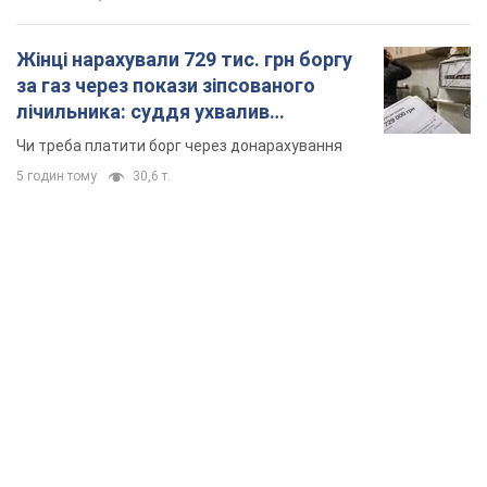
Жінці нарахували 729 тис. грн боргу
за газ через покази зіпсованого
лічильника: суддя ухвалив
неочікуване рішення
Чи треба платити борг через донарахування
5 годин тому
30,6 т.