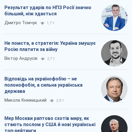
Результат ударів по НПЗ Росії значно
більший, ніж здається
Дмитро Томчук
1,7 т.
Не помста, а стратегія: Україна змушує
Росію платити за війну
Віктор Андрусів
2,7 т.
Відповідь на українофобію – не
полонофобія, а сильна українська
держава
Микола Княжицький
2,0 т.
Мер Москви раптово схотів миру, як
стають послом у США й нові українські
топ-рейтинги