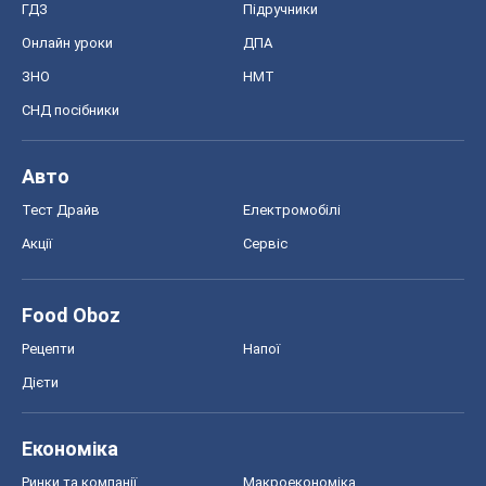
ГДЗ
Підручники
Онлайн уроки
ДПА
ЗНО
НМТ
СНД посібники
Авто
Тест Драйв
Електромобілі
Акції
Сервіс
Food Oboz
Рецепти
Напої
Дієти
Економіка
Ринки та компанії
Макроекономіка