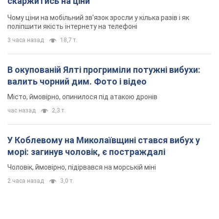
скаржитись на ціни
Чому ціни на мобільний зв'язок зросли у кілька разів і як
поліпшити якість інтернету на телефоні
3 часа назад
18,7 т.
В окупованій Ялті прогриміли потужні вибухи:
валить чорний дим. Фото і відео
Місто, ймовірно, опинилося під атакою дронів
час назад
2,3 т.
У Коблевому на Миколаївщині стався вибух у
морі: загинув чоловік, є постраждалі
Чоловік, ймовірно, підірвався на морській міні
2 часа назад
3,0 т.