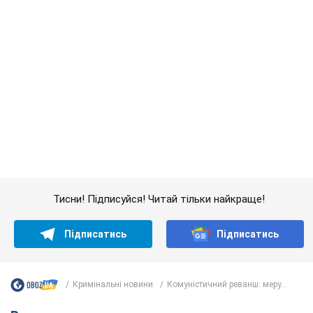
Українці масово переносять свої мобільні
номери на одного й того самого оператора: на
який найчастіше переходять
Мобільні тарифи досягли критичної межі
9.08.2026 23:48
68,9 т.
Українців планують виселяти з
квартир: "слуга народу" розповіла,
хто ухвалюватиме рішення про