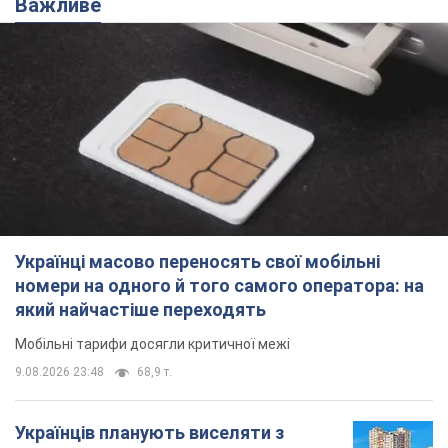
знесення будинків
Чому хочуть зносити оселі українців
9.08.2026 23:18
61,1 т.
Українці масово купують дорогі нові
авто: скільки коштує
найпопулярніша модель
Які марки автомобілів воліють купувати
мешканці України
9.08.2026 22:48
38,9 т.