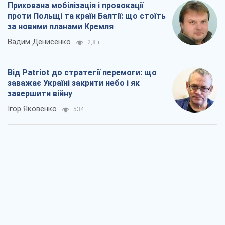
Україна у п’ятому дивізіоні: що
відбувається у жіночому хокеї
Олександр Чеканов
96
"Роттердам+": циклічна помилка
прокурора
Валентина Карповець
264
"Вибори" як політичний спектакль
Кремля
Гаррі Каспаров
1,3 т.
РФ, каже турецьке МЗС, завдасть по
Україні ядерного удару (а Київ мер
знищує й без цього)