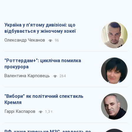
Олександр Кірш
4,7 т.
Всі думки
Про компанію
Команда
Правова інформація
Політика конфіденційності
Реклама на сайті
Документи
Редакційна політика
Журналісти OBOZ.UA на місці
подій
OBOZ.UA
Політика