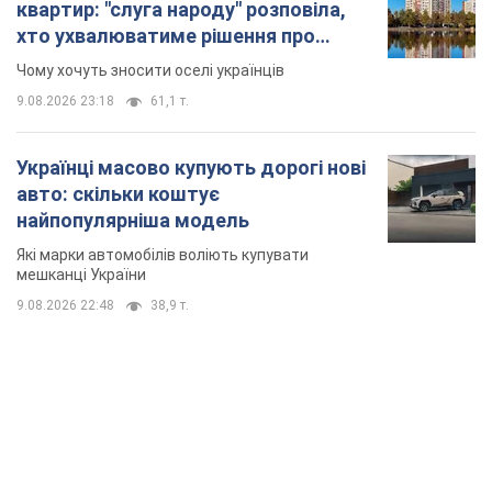
TOP NEWS
Дрони уразили НПЗ у Нижньокамську, сталась
пожежа: Генштаб розкрив деталі атаки. Фото і
відео