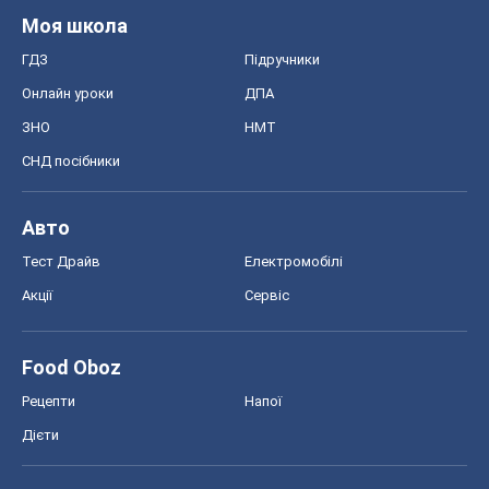
MedOboz
Новини медицини
MAMACLUB
Шоу
Афіша
Плітки
Краса
Мода
Жіночий журнал