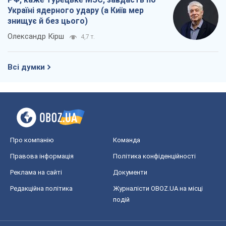
Світ
Розслідування
Блоги
Суспільство
Регіони України
Київ
Харків
Запоріжжя
Дніпро
Черкаси
Спорт
Футбол
Баскетбол
Хокей
Бокс
Формула-1
Моя школа