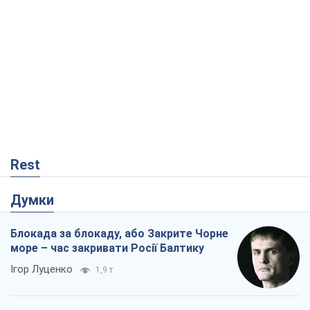
за новими планами Кремля
Вадим Денисенко
2,8 т.
Від Patriot до стратегії перемоги: що
заважає Україні закрити небо і як
завершити війну
Ігор Яковенко
534