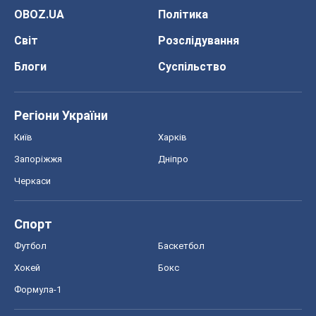
ГДЗ
Підручники
Онлайн уроки
ДПА
ЗНО
НМТ
СНД посібники
Авто
Тест Драйв
Електромобілі
Акції
Сервіс
Food Oboz
Рецепти
Напої
Дієти
Економіка
Ринки та компанії
Макроекономіка