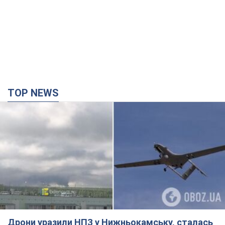
Місцеві активно публікували фото та відео
35 минут назад
7,6 т.
Зруйновано будинки: на Харківщині внаслідок
ворожої атаки загинули п’ятеро людей. Фото
Правоохоронці документують наслідки атаки та фіксують
воєнний злочин
час назад
1,3 т.
СБУ затримала блогера, який коригував
російські удари на Донеччині. Фото
Також зловмисник агітував місцевих жителів підтримувати
російські збройні формування
час назад
1,2 т.