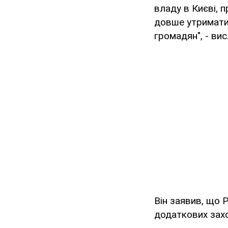
владу в Києві, 
довше утриматис
громадян", - ви
Він заявив, що 
додаткових захо