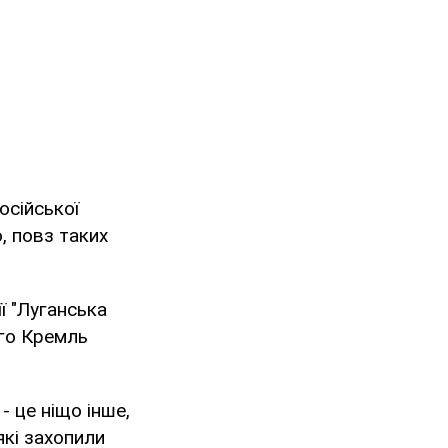
осійської
, повз таких
ї "Луганська
ого Кремль
 це ніщо інше,
які захопили