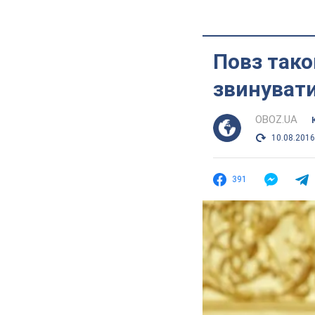
Повз тако
звинувати
OBOZ.UA
10.08.2016
391