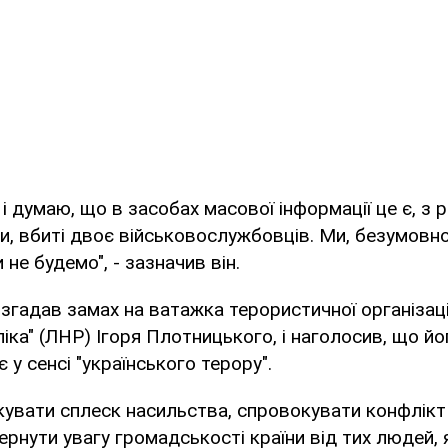
і думаю, що в засобах масової інформації це є, з р
и, вбиті двоє військовослужбовців. Ми, безумовно
не будемо", - зазначив він.
н згадав замах на ватажка терористичної організаці
іка" (ЛНР) Ігоря Плотницького, і наголосив, що й
 у сенсі "українського терору".
увати сплеск насильства, спровокувати конфлікт -
ернути увагу громадськості країни від тих людей, 