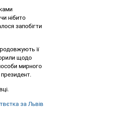
мками
чи нібито
алося запобігти
 продовжують її
ворили щодо
способи мирного
 президент.
ці.
отвєтка за Львів