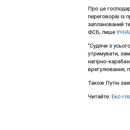
Про це господар
переговорів із 
запланований те
ФСБ, пише
УНІА
"Судячи з усього
утримувати, зам
нагірно-карабах
врегулювання, п
Також Путін зая
Читайте:
Екс-гл