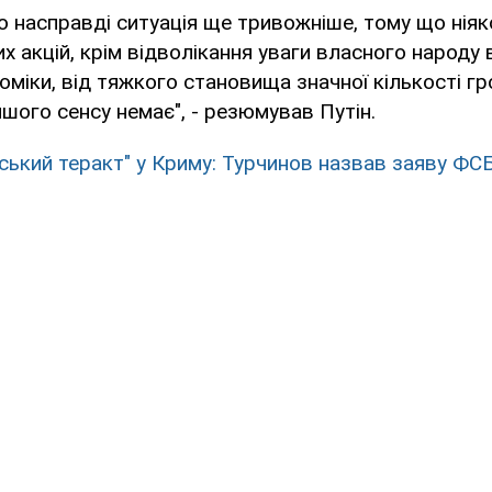
о насправді ситуація ще тривожніше, тому що ніяк
х акцій, крім відволікання уваги власного народу 
міки, від тяжкого становища значної кількості г
іншого сенсу немає", - резюмував Путін.
нський теракт" у Криму: Турчинов назвав заяву ФСБ