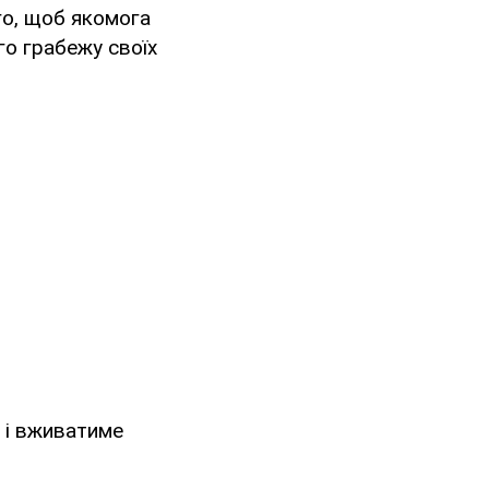
го, щоб якомога
го грабежу своїх
, і вживатиме