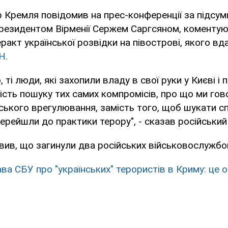
 Кремля повідомив на прес-конференції за підсу
президентом Вірменії Сержем Саргсяном, коментую
ракт української розвідки на півострові, якого вд
Н.
, ті люди, які захопили владу в свої руки у Києві і
ість пошуку тих самих компромісів, про що ми го
ського врегулювання, замість того, щоб шукати 
ерейшли до практики терору", - сказав російський
вив, що загинули два російських військовослужбов
ава СБУ про "українських" терористів в Криму: це 