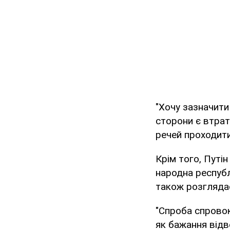
"Хочу зазначити 
сторони є втрат
речей проходити 
Крім того, Путі
народна республ
також розглядає
"Спроба спровок
як бажання відв