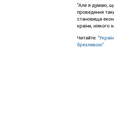
"Але я думаю, щ
проведення таки
становища еконо
країни, ніякого 
Читайте:
"Украї
брехливою"