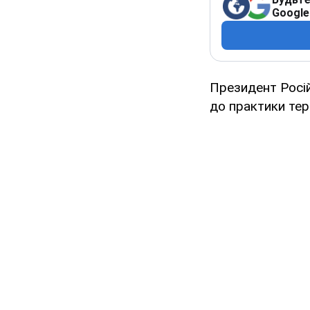
Google
Президент Росій
до практики тер