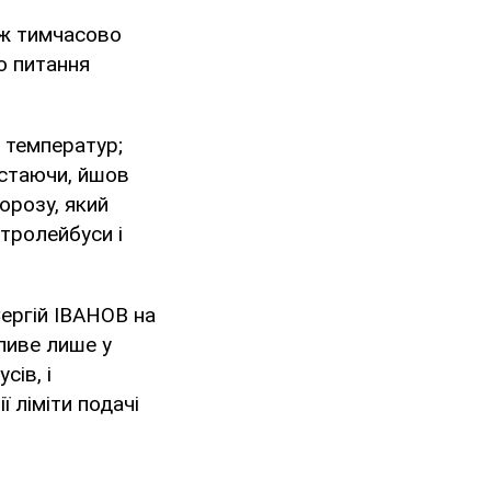
ож тимчасово
о питання
 температур;
естаючи, йшов
орозу, який
тролейбуси і
Сергій ІВАНОВ на
ливе лише у
сів, і
 ліміти подачі