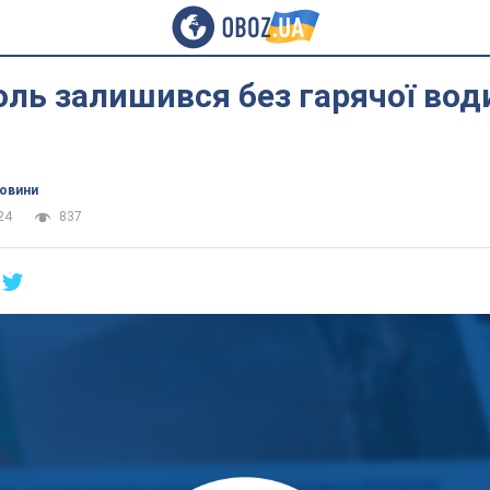
ль залишився без гарячої води
новини
24
837