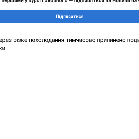
 першими у курсі головного — підпишіться на Новини на
Підписатися
ерез різке похолодання тимчасово припинено пода
ки.