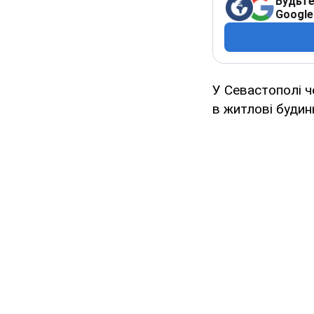
Будьте
Google
У Севастополі ч
в житлові будин