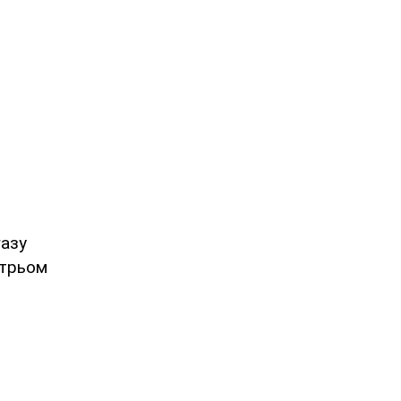
газу
 трьом