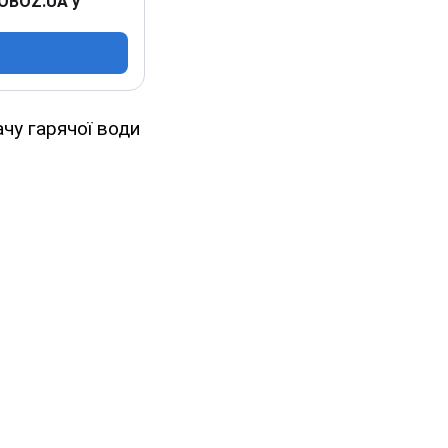
 OBOZ.UA у
чу гарячої води