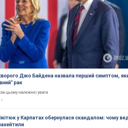
ворого Джо Байдена назвала перший симптом, яки
вний" рак
али цьому належної уваги
 т.
Нікітюк у Карпатах обернулася скандалом: чому ве
захейтили