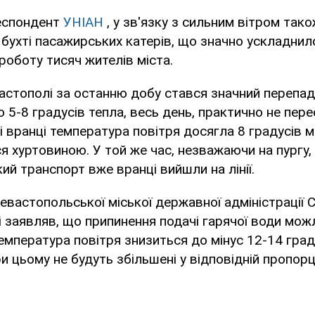
еспондент
УНІАН
, у зв'язку з сильним вітром так
 бухті пасажирських катерів, що значно ускладнил
роботу тисяч жителів міста.
вастополі за останню добу стався значний перепад
 5-8 градусів тепла, весь день, практично не пер
і вранці температура повітря досягла 8 градусів м
 хуртовиною. У той же час, незважаючи на пургу, 
ий транспорт вже вранці вийшли на лінії.
евастопольської міської державної адміністрації 
і заявляв, що припинення подачі гарячої води мож
емпература повітря знизиться до мінус 12-14 граду
 цьому не будуть збільшені у відповідній пропорції