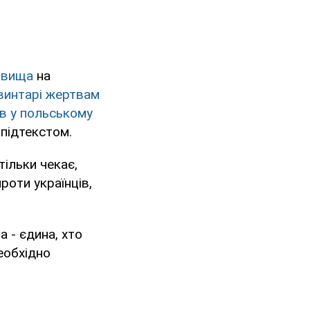
овища
на
винтарі жертвам
ів у польському
 підтекстом.
тільки чекає,
роти українців,
а - єдина, хто
необхідно