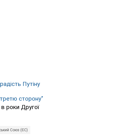
радість Путіну
"третю сторону"
 в роки Другої
ький Союз (ЄС)