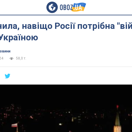
ила, навіщо Росії потрібна "ві
 Україною
новини
24
58,0 т.