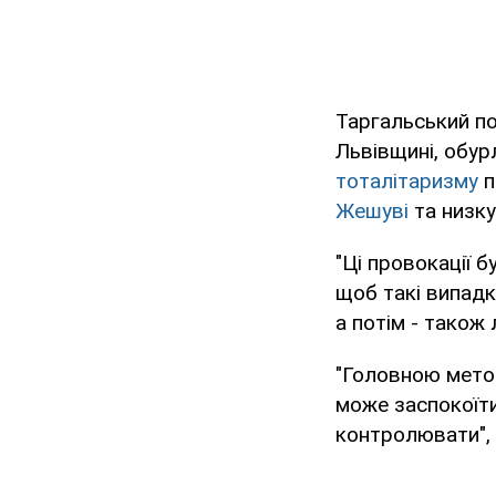
Таргальський п
Львівщині, обур
тоталітаризму
п
Жешуві
та низку
"Ці провокації 
щоб такі випадк
а потім - також 
"Головною метою 
може заспокоїти
контролювати", 