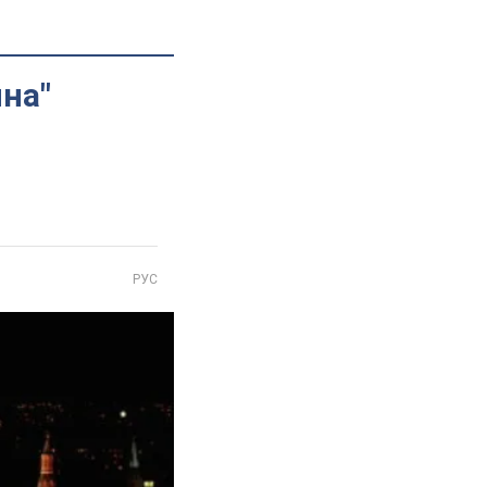
йна"
РУС