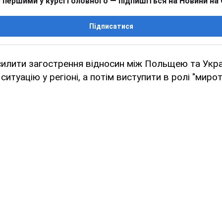
 першими у курсі головного — підпишіться на Новини на
Підписатися
силити загострення відносин між Польщею та Укра
ситуацію у регіоні, а потім виступити в ролі "миро