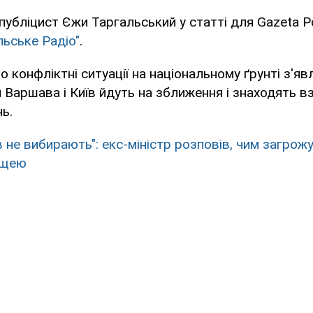
публіцист Єжи Таргальський у статті для Gazeta Po
льське Радіо"
.
о конфліктні ситуації на національному ґрунті з'я
и Варшава і Київ йдуть на зближення і знаходять 
ь.
в не вибирають": екс-міністр розповів, чим загрож
ьщею