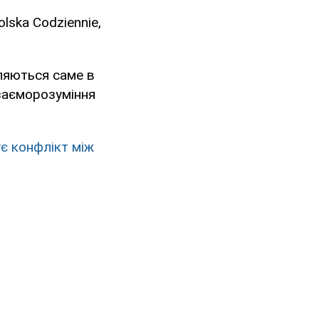
lska Codziennie,
вляються саме в
взаєморозуміння
ує конфлікт між