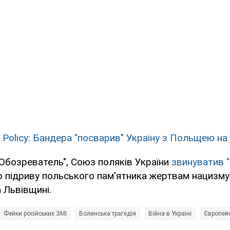
 Policy: Бандера "посварив" Україну з Польщею на 
Обозреватель", Союз поляків України
звинуватив 
 підриву польського пам'ятника жертвам нацизму
а Львівщині.
Фейки російських ЗМІ
Волинська трагедія
Війна в Україні
Європейс