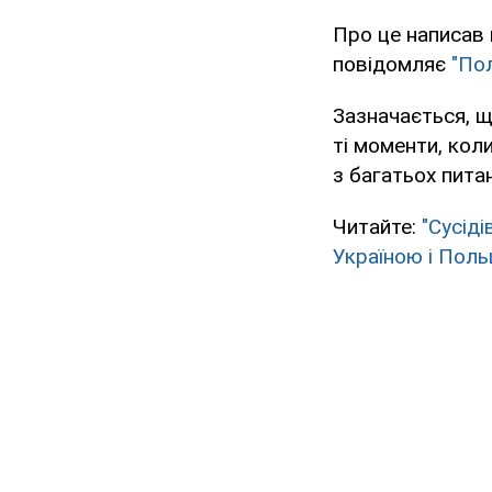
Про це написав 
повідомляє
"По
Зазначається, щ
ті моменти, кол
з багатьох питан
Читайте:
"Сусіді
Україною і Пол