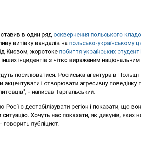
оставив в один ряд
осквернення польського клад
ливу витівку вандалів на
польсько-українському ц
ід Києвом, жорстоке
побиття українських студент
 інших інцидентів з чітко вираженим національним
будуть посилюватися. Російська агентура в Польщі 
и акцентувати і створювати агресивну поведінку п
литовців", - написав Таргальський.
Росії є дестабілізувати регіон і показати, що вон
 ситуацію. Хочуть нас показати, як дикунів, яких 
- говорить публіцист.