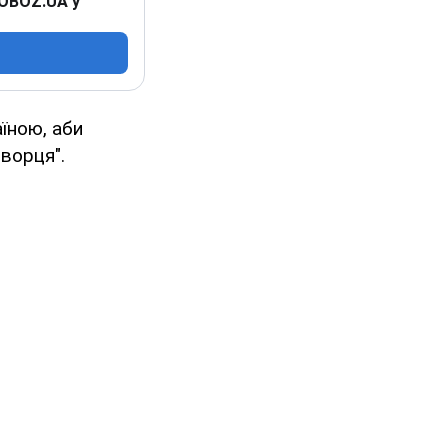
 OBOZ.UA у
їною, аби
творця".