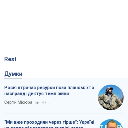
Rest
Думки
Росія втрачає ресурси поза планом: хто
насправді диктує темп війни
Сергій Місюра
4,7 т.
"Ми вже проходили через гірше": Україні
не варто піддаватися зневірі через
ракетний терор
Сергій Марченко, експерт
6,0 т.
"Варта" та "Новатор" витримали
кулеметний обстріл і удар FPV-дрона,
врятувавши життя офіцеру ЗСУ
Українська Бронетехніка
852