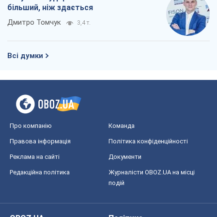
Про компанію
Команда
Правова інформація
Політика конфіденційності
Реклама на сайті
Документи
Редакційна політика
Журналісти OBOZ.UA на місці
подій
OBOZ.UA
Політика
Світ
Розслідування
Блоги
Суспільство
Регіони України
Київ
Харків