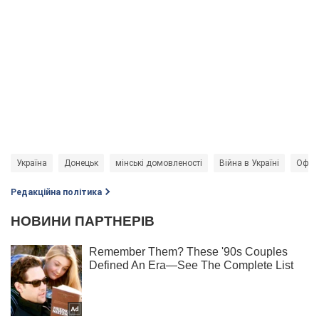
Україна
Донецьк
мінські домовленості
Війна в Україні
Офіс 
Редакційна політика