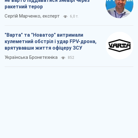
КНДР як каталізатор війни, або Про
новий етап російсько-
північнокорейського союзу
Олексій Кущ
1,0 т.
Вихід до еліти ЧС та тріумф "Сокола":