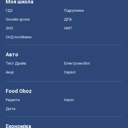
Тест Драйв
Електромобілі
Акції
Сервіс
Food Oboz
Рецепти
Напої
Дієти
Економіка
Ринки та компанії
Макроекономіка
MedOboz
Новини медицини
MAMACLUB
Шоу