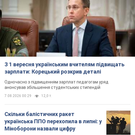
З 1 вересня українським вчителям підвищать
зарплати: Корецький розкрив деталі
Одночасно з підвищенням зарплат педагогам уряд
анонсував збільшення студентських стипендій
7.08.2026 00:29
12,0 т.
Скільки балістичних ракет
українська ППО перехопила в липні: у
Міноборони назвали цифру
Українська ППО працювала в умовах дефіциту
ракет-перехоплювачів
3 години тому
6,1 т.
Ауріка Ротару через суд змінила
свою пенсію, на яку раніше
жалілася: скільки отримувала
співачка
У виплату не врахували зарплатню артистки за