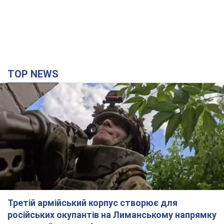
Третій армійський корпус створює для
російських окупантів на Лиманському напрямку
критичний дискомфорт: як це вдалося
Це зараз переростає у кризу для всього угруповання
2 години тому
19,4 т.
"Працюємо, щоб отримати пакети з ракетами
для ППО": Зеленський заслухав доповідь
Драпатого і анонсував нові кроки