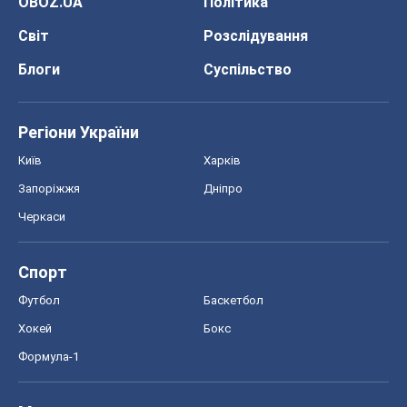
Запоріжжя
Дніпро
Черкаси
Спорт
Футбол
Баскетбол
Хокей
Бокс
Формула-1
Моя школа
ГДЗ
Підручники
Онлайн уроки
ДПА
ЗНО
НМТ
СНД посібники
Авто