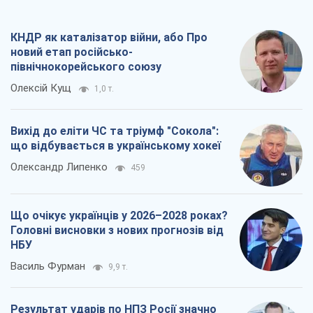
що відбувається в українському хокеї
Олександр Липенко
459
Що очікує українців у 2026–2028 роках?
Головні висновки з нових прогнозів від
НБУ
Василь Фурман
9,9 т.
Результат ударів по НПЗ Росії значно
більший, ніж здається
Дмитро Томчук
3,4 т.
Всі думки