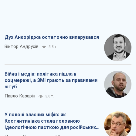
Дух Анкоріджа остаточно випарувався
Віктор Андрусів
5,8 т.
Війна і медіа: політика пішла в
соцмережі, а ЗМІ грають за правилами
ютуб
Павло Казарін
3,0 т.
У полоні власних міфів: як
Костянтинівка стала головною
ідеологічною пасткою для російських
окупантів