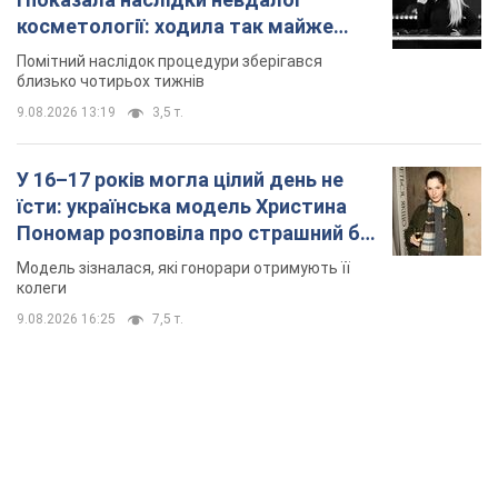
косметології: ходила так майже
місяць
Помітний наслідок процедури зберігався
близько чотирьох тижнів
9.08.2026 13:19
3,5 т.
У 16–17 років могла цілий день не
їсти: українська модель Христина
Пономар розповіла про страшний бік
модельної кар’єри
Модель зізналася, які гонорари отримують її
колеги
9.08.2026 16:25
7,5 т.