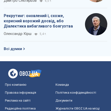
Дмитро Снєгирьов
6,5 т.
Рекрутинг: оновлений і, схоже,
корисний ворожий досвід, або
Діалектика вибагливого боягузтва
Олександр Кірш
5,4 т.
Всі думки
Про компанію
Команда
Правова інформація
Політика конфіденційності
Реклама на сайті
Документи
Редакційна політика
Журналісти OBOZ.UA на місці