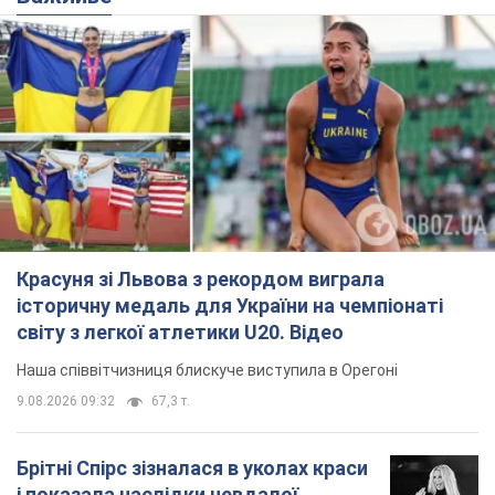
Красуня зі Львова з рекордом виграла
історичну медаль для України на чемпіонаті
світу з легкої атлетики U20. Відео
Наша співвітчизниця блискуче виступила в Орегоні
9.08.2026 09:32
67,3 т.
Брітні Спірс зізналася в уколах краси
і показала наслідки невдалої