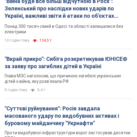
"Війна буде все більш відчутною в Росії":
Зеленський про наслідки нових ударів по
Україні, важливі звіти й атаки по об'єктах
ворога. Відео
Понад 300 тисяч сімей в Одесі та області залишалися без
електрики
10 годин тому
134,5 т.
"Вкрай прикро": Сибіга розкритикував ЮНІСЕФ
за заяву про загиблих дітей в Україні
Глава МЗС наголосив, що причиною загибелі українських
дітей є війна, яку розв'язала РФ
8 годин тому
8,4 т.
"Суттєві руйнування": Росія завдала
масованого удару по видобувних активах і
буровому майданчику "Укрнафти"
Проти видобувної інфраструктури ворог застосував десятки