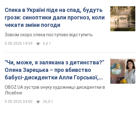
Спека в Україні піде на спад, будуть
грози: синоптики дали прогноз, коли
чекати зміни погоди
Зовсім скоро спека поступово відступить
5.08.2026 14:59
6,6 т.
"Чи, може, я залякана з дитинства?"
Олена Зарецька – про вбивство
бабусі-дисидентки Алли Горської,
критику Дмитра Стуса та втечу в
OBOZ.UA зустрів онуку художниці-дисидентки в
Португалію з 5 дітьми
Лісабоні
5.08.2026 04:00
26,0 т.