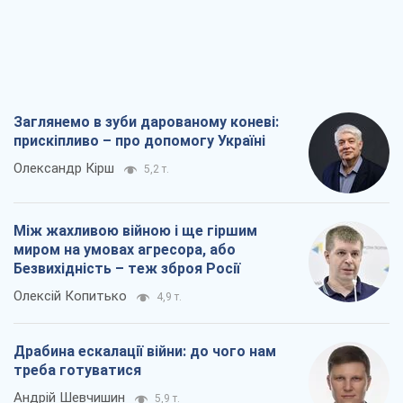
Заглянемо в зуби дарованому коневі:
прискіпливо – про допомогу Україні
Олександр Кірш
5,2 т.
Між жахливою війною і ще гіршим
миром на умовах агресора, або
Безвихідність – теж зброя Росії
Олексій Копитько
4,9 т.
Драбина ескалації війни: до чого нам
треба готуватися
Андрій Шевчишин
5,9 т.