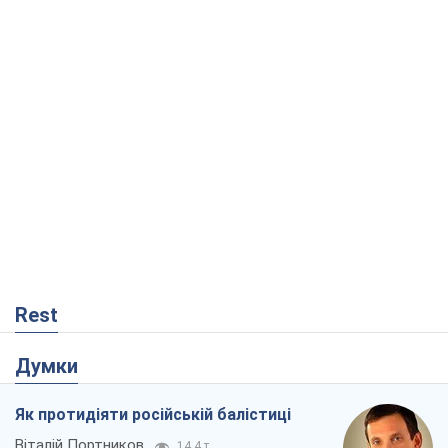
Rest
Думки
Як протидіяти російській балістиці
Віталій Портников
14,4 т.