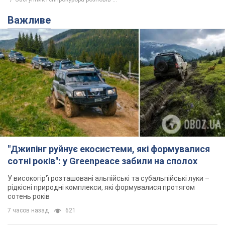
Важливе
"Джипінг руйнує екосистеми, які формувалися
сотні років": у Greenpeace забили на сполох
У високогір'ї розташовані альпійські та субальпійські луки –
рідкісні природні комплекси, які формувалися протягом
сотень років
7 часов назад
621