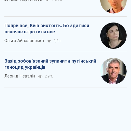
Попри все, Київ вистоїть. Бо здатися
означає втратити все
Ольга Айвазовська
9,8 т.
Захід зобов'язаний зупинити путінський
геноцид українців
Леонід Невзлін
2,9 т.