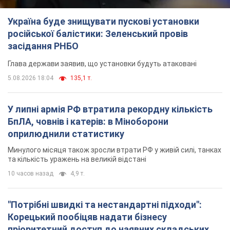
Україна буде знищувати пускові установки
російської балістики: Зеленський провів
засідання РНБО
Глава держави заявив, що установки будуть атаковані
5.08.2026 18:04
135,1 т.
У липні армія РФ втратила рекордну кількість
БпЛА, човнів і катерів: в Міноборони
оприлюднили статистику
Минулого місяця також зросли втрати РФ у живій силі, танках
та кількість уражень на великій відстані
10 часов назад
4,9 т.
"Потрібні швидкі та нестандартні підходи":
Корецький пообіцяв надати бізнесу
пріоритетний доступ до наявних складських