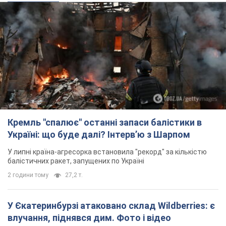
Кремль "спалює" останні запаси балістики в
Україні: що буде далі? Інтерв’ю з Шарпом
У липні країна-агресорка встановила "рекорд" за кількістю
балістичних ракет, запущених по Україні
2 години тому
27,2 т.
У Єкатеринбурзі атаковано склад Wildberries: є
влучання, піднявся дим. Фото і відео