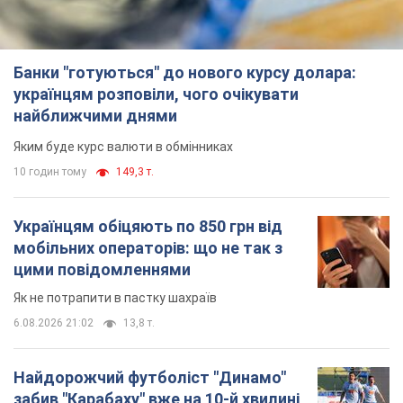
Банки "готуються" до нового курсу долара:
українцям розповіли, чого очікувати
найближчими днями
Яким буде курс валюти в обмінниках
10 годин тому
149,3 т.
Українцям обіцяють по 850 грн від
мобільних операторів: що не так з
цими повідомленнями
Як не потрапити в пастку шахраїв
6.08.2026 21:02
13,8 т.
Найдорожчий футболіст "Динамо"
забив "Карабаху" вже на 10-й хвилині