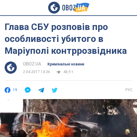
Глава СБУ розповів про
особливості убитого в
Маріуполі контррозвідника
OBOZ.UA
Кримінальні новини
2.04.2017 14:36
48,9 т.
19
РУС