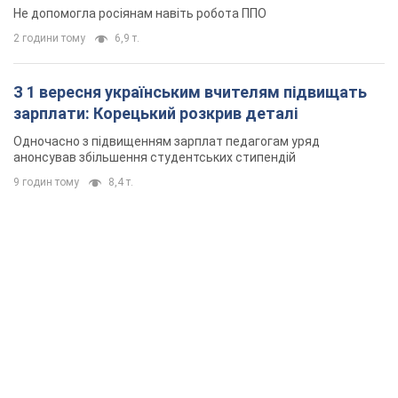
Не допомогла росіянам навіть робота ППО
2 години тому
6,9 т.
З 1 вересня українським вчителям підвищать
зарплати: Корецький розкрив деталі
Одночасно з підвищенням зарплат педагогам уряд
анонсував збільшення студентських стипендій
9 годин тому
8,4 т.