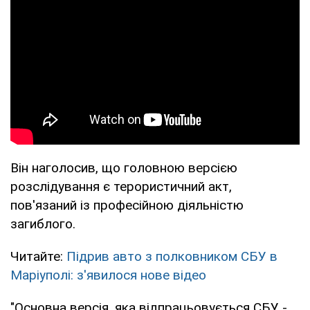
Він наголосив, що головною версією
розслідування є терористичний акт,
пов'язаний із професійною діяльністю
загиблого.
Читайте:
Підрив авто з полковником СБУ в
Маріуполі: з'явилося нове відео
"Основна версія, яка відпрацьовується СБУ -