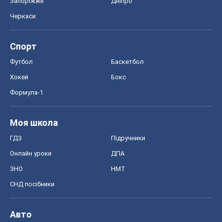
Запоріжжя
Дніпро
Черкаси
Спорт
Футбол
Баскетбол
Хокей
Бокс
Формула-1
Моя школа
ГДЗ
Підручники
Онлайн уроки
ДПА
ЗНО
НМТ
СНД посібники
Авто