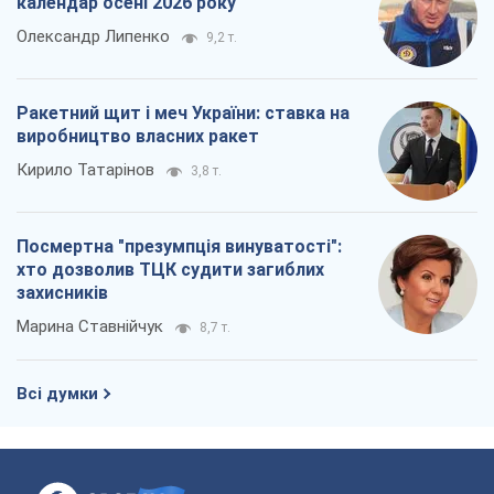
календар осені 2026 року
Олександр Липенко
9,2 т.
Ракетний щит і меч України: ставка на
виробництво власних ракет
Кирило Татарінов
3,8 т.
Посмертна "презумпція винуватості":
хто дозволив ТЦК судити загиблих
захисників
Марина Ставнійчук
8,7 т.
Всі думки