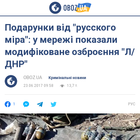
Подарунки від "русского
міра": у мережі показали
модифіковане озброєння "Л/
ДНР"
OBOZ.UA
Кримінальні новини
23.06.2017 09:58
13,7 т.
1
РУС