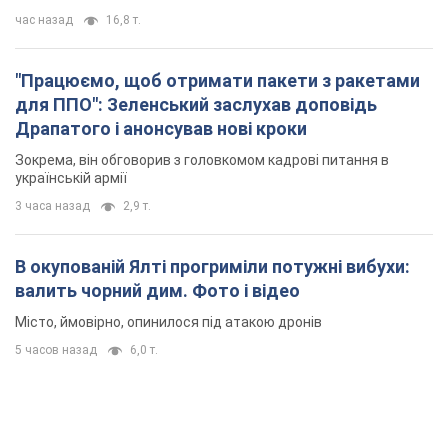
час назад
16,8 т.
"Працюємо, щоб отримати пакети з ракетами
для ППО": Зеленський заслухав доповідь
Драпатого і анонсував нові кроки
Зокрема, він обговорив з головкомом кадрові питання в
українській армії
3 часа назад
2,9 т.
В окупованій Ялті прогриміли потужні вибухи:
валить чорний дим. Фото і відео
Місто, ймовірно, опинилося під атакою дронів
5 часов назад
6,0 т.