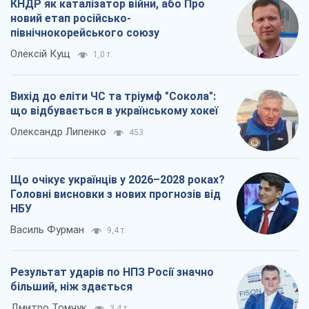
КНДР як каталізатор війни, або Про
новий етап російсько-
північнокорейського союзу
Олексій Кущ
1,0 т.
Вихід до еліти ЧС та тріумф "Сокола":
що відбувається в українському хокеї
Олександр Липенко
453
Що очікує українців у 2026–2028 роках?
Головні висновки з нових прогнозів від
НБУ
Василь Фурман
9,4 т.
Результат ударів по НПЗ Росії значно
більший, ніж здається
Дмитро Томчук
3,4 т.