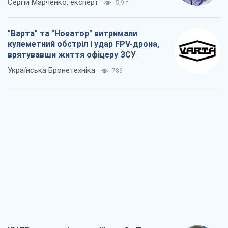
Сергій Марченко, експерт
5,9 т.
"Варта" та "Новатор" витримали
кулеметний обстріл і удар FPV-дрона,
врятувавши життя офіцеру ЗСУ
Українська Бронетехніка
786