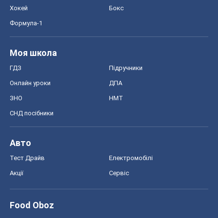
Хокей
Бокс
Формула-1
Моя школа
ГДЗ
Підручники
Онлайн уроки
ДПА
ЗНО
НМТ
СНД посібники
Авто
Тест Драйв
Електромобілі
Акції
Сервіс
Food Oboz