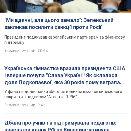
"Ми вдячні, але цього замало": Зеленський
закликав посилити санкції проти Росії
Президент подякував європейським партнерам за фінансову
підтримку
3 години тому
38,4 т.
Українська гімнастка вразила президента США
і вперше почула "Слава Україні"! Як склалася
доля Подкопаєвої, яка 30 років тому виграла
"золото" Олімпіади
У фанатів донеччанки зберігся великий шматок килимового
покриття з надписом "Атланта-1996"
3 години тому
9,4 т.
Дбала про учнів та підтримувала педагогів:
внаслідок удару РФ по Київщині загинула