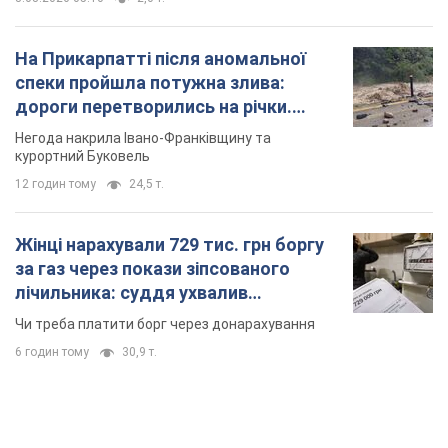
На Прикарпатті після аномальної
спеки пройшла потужна злива:
дороги перетворились на річки.
Відео
Негода накрила Івано-Франківщину та
курортний Буковель
12 годин тому
24,5 т.
Жінці нарахували 729 тис. грн боргу
за газ через покази зіпсованого
лічильника: суддя ухвалив
неочікуване рішення
Чи треба платити борг через донарахування
6 годин тому
30,9 т.