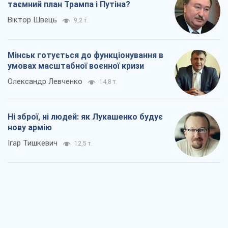
таємний план Трампа і Путіна?
Віктор Швець
9,2 т.
Мінськ готується до функціонування в
умовах масштабної воєнної кризи
Олександр Левченко
14,8 т.
Ні зброї, ні людей: як Лукашенко будує
нову армію
Ігар Тишкевич
12,5 т.