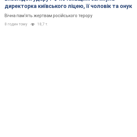
директорка київського ліцею, її чоловік та онук
Вічна пам'ять жертвам російського терору
8 годин тому
18,7 т.