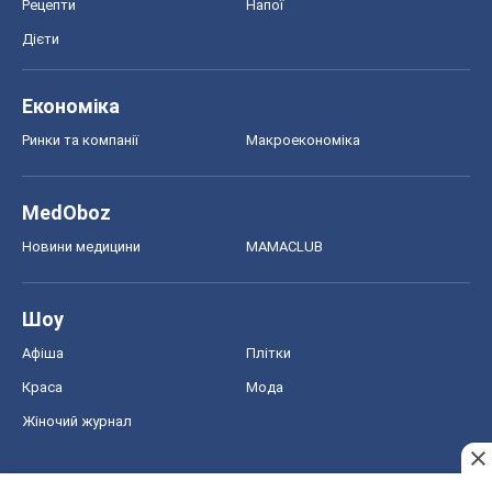
Рецепти
Напої
Дієти
Економіка
Ринки та компанії
Макроекономіка
MedOboz
Новини медицини
MAMACLUB
Шоу
Афіша
Плітки
Краса
Мода
Жіночий журнал