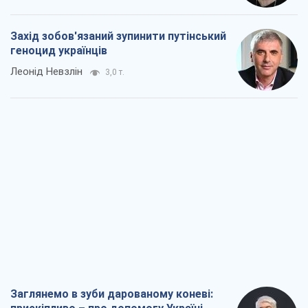
Захід зобов'язаний зупинити путінський
геноцид українців
Леонід Невзлін
3,0 т.
Заглянемо в зуби дарованому коневі: