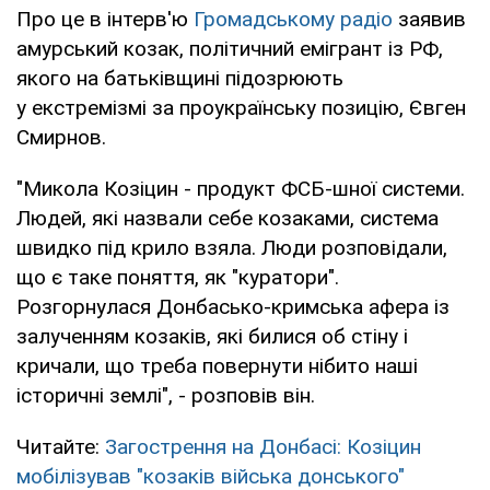
Про це в інтерв'ю
Громадському радіо
заявив
амурський козак, політичний емігрант із РФ,
якого на батьківщині підозрюють
у екстремізмі за проукраїнську позицію, Євген
Смирнов.
"Микола Козіцин - продукт ФСБ-шної системи.
Людей, які назвали себе козаками, система
швидко під крило взяла. Люди розповідали,
що є таке поняття, як "куратори".
Розгорнулася Донбасько-кримська афера із
залученням козаків, які билися об стіну і
кричали, що треба повернути нібито наші
історичні землі", - розповів він.
Читайте:
Загострення на Донбасі: Козіцин
мобілізував "козаків війська донського"