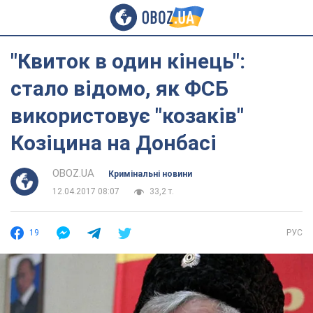
"Квиток в один кінець":
стало відомо, як ФСБ
використовує "козаків"
Козіцина на Донбасі
OBOZ.UA
Кримінальні новини
12.04.2017 08:07
33,2 т.
19
РУС