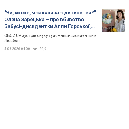
"Чи, може, я залякана з дитинства?"
Олена Зарецька – про вбивство
бабусі-дисидентки Алли Горської,
критику Дмитра Стуса та втечу в
OBOZ.UA зустрів онуку художниці-дисидентки в
Португалію з 5 дітьми
Лісабоні
5.08.2026 04:00
26,0 т.