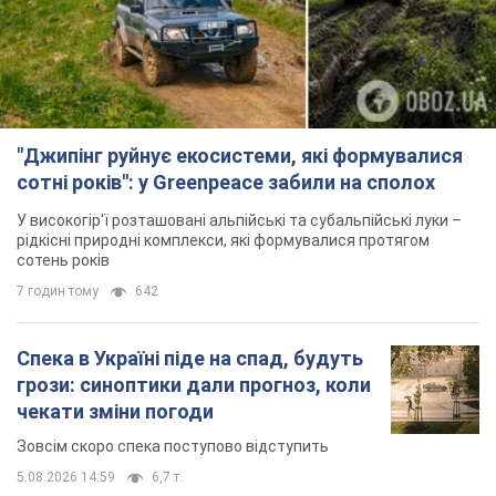
"Джипінг руйнує екосистеми, які формувалися
сотні років": у Greenpeace забили на сполох
У високогір'ї розташовані альпійські та субальпійські луки –
рідкісні природні комплекси, які формувалися протягом
сотень років
7 годин тому
642
Спека в Україні піде на спад, будуть
грози: синоптики дали прогноз, коли
чекати зміни погоди
Зовсім скоро спека поступово відступить
5.08.2026 14:59
6,7 т.