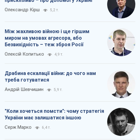
прискіпливо – про допомогу Україні
Олександр Кірш
5,2 т.
Між жахливою війною і ще гіршим
миром на умовах агресора, або
Безвихідність – теж зброя Росії
Олексій Копитько
4,9 т.
Драбина ескалації війни: до чого нам
треба готуватися
Андрій Шевчишин
5,9 т.
"Коли хочеться помсти": чому стратегія
України має залишатися іншою
Серж Марко
6,4 т.