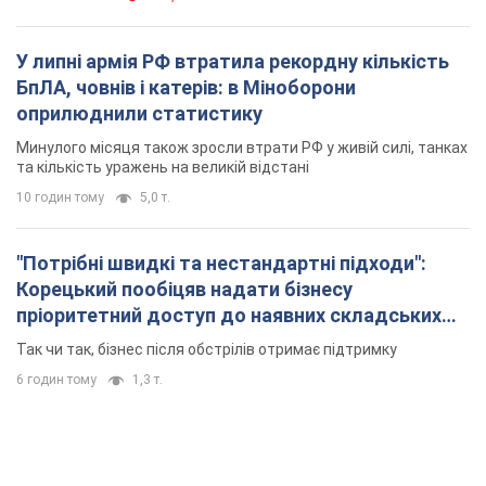
У липні армія РФ втратила рекордну кількість
БпЛА, човнів і катерів: в Міноборони
оприлюднили статистику
Минулого місяця також зросли втрати РФ у живій силі, танках
та кількість уражень на великій відстані
10 годин тому
5,0 т.
"Потрібні швидкі та нестандартні підходи":
Корецький пообіцяв надати бізнесу
пріоритетний доступ до наявних складських
приміщень
Так чи так, бізнес після обстрілів отримає підтримку
6 годин тому
1,3 т.