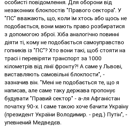
особисті повідомлення. Для оборони від
незаконних блокпостів "Правого сектора". У
"ПС" вважають, що, коли їм хтось або щось не
подобається, вони мають право розбиратися
з допомогою зброї. Хіба аналогічно повинні
діяти ті, кому не подобається самоуправство
гопників із "ПС"? Хто вони такі, щоб стояти на
трасі і перевіряти транспорт за 1000
кілометрів від лінії фронту?! А саме у Львові,
виставляють самовільні блокпости", -
зазначив він. "Мені не подобається те, що я
написав, але саме таку держава пропонує
будувати "Правий сектор" - а-ля Афганістан
початку 90-х. І саме такою хоче бачити Україну
(президент України Володимир. - ред.) Путін", -
упевнений Медведєв.