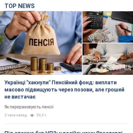
TOP NEWS
Українці "хакнули" Пенсійний фонд: виплати
масово підвищують через позови, але грошей
не вистачає
Як перераховують пенсії
2 часа назад
50,3 т.