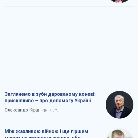
Заглянемо в зуби дарованому коневі:
прискіпливо – про допомогу Україні
Олександр Кірш
7,0 т.
Між жахливою війною і ще гіршим
миром на умовах агресора, або