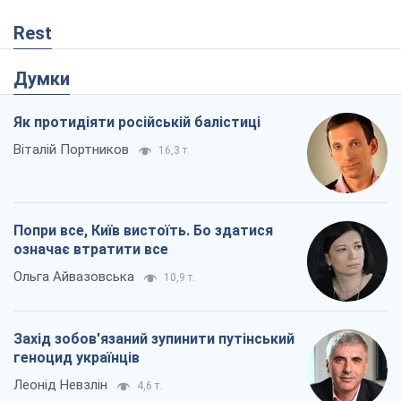
Rest
Думки
Як протидіяти російській балістиці
Віталій Портников
16,3 т.
Попри все, Київ вистоїть. Бо здатися
означає втратити все
Ольга Айвазовська
10,9 т.
Захід зобов'язаний зупинити путінський
геноцид українців
Леонід Невзлін
4,6 т.