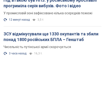
Під атакою був НПЗ: у російському Ярославлі
прогриміла серія вибухів. Фото і відео
У промисловій зоні зафіксовано кілька осередків пожежі
12 минут назад
3,5 т.
ЗСУ відмінусували ще 1330 окупантів та збили
понад 1800 російських БПЛА – Генштаб
Чисельність путінської армії скорочується
3 часа назад
16,3 т.