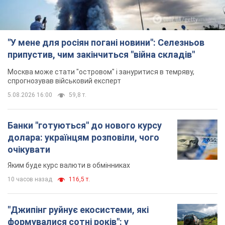
"У мене для росіян погані новини": Селезньов
припустив, чим закінчиться "війна складів"
Москва може стати "островом" і зануритися в темряву,
спрогнозував військовий експерт
5.08.2026 16:00
59,8 т.
Банки "готуються" до нового курсу
долара: українцям розповіли, чого
очікувати
Яким буде курс валюти в обмінниках
10 часов назад
116,5 т.
"Джипінг руйнує екосистеми, які
формувалися сотні років": у