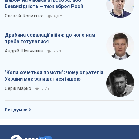
Безвихідність – теж зброя Росії
Олексій Копитько
6,3 т.
Драбина ескалації війни: до чого нам
треба готуватися
Андрій Шевчишин
7,2 т.
"Коли хочеться помсти": чому стратегія
України має залишатися іншою
Серж Марко
7,7 т.
Всі думки