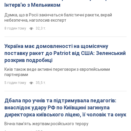
5 годин тому
35,5 т.
Дбала про учнів та підтримувала педагогів:
внаслідок удару РФ по Київщині загинула
директорка київського ліцею, її чоловік та онук
Вічна пам'ять жертвам російського терору
6 годин тому
17,5 т.