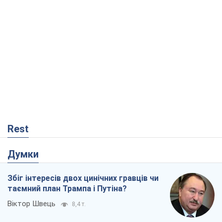
Rest
Думки
Збіг інтересів двох цинічних гравців чи
таємний план Трампа і Путіна?
Віктор Швець
8,4 т.
Мінськ готується до функціонування в
умовах масштабної воєнної кризи
Олександр Левченко
14,1 т.
Ні зброї, ні людей: як Лукашенко будує
нову армію
Ігар Тишкевич
11,5 т.