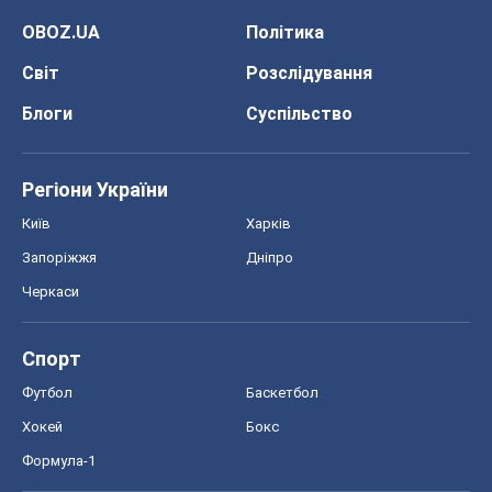
Черкаси
Спорт
Футбол
Баскетбол
Хокей
Бокс
Формула-1
Моя школа
ГДЗ
Підручники
Онлайн уроки
ДПА
ЗНО
НМТ
СНД посібники
Авто
Тест Драйв
Електромобілі