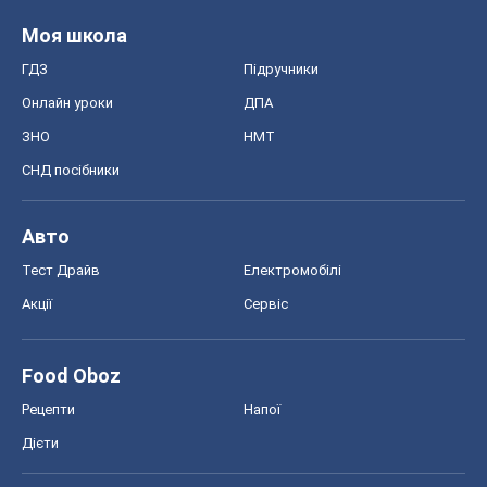
Акції
Сервіс
Food Oboz
Рецепти
Напої
Дієти
Економіка
Ринки та компанії
Макроекономіка
MedOboz
Новини медицини
MAMACLUB
Шоу
Афіша
Плітки