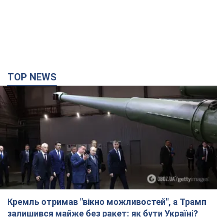
Кремль отримав "вікно можливостей", а Трамп
залишився майже без ракет: як бути Україні?
Інтерв’ю з Мельником
Думка, що в Росії закінчаться балістичні ракети, вкрай
небезпечна, наголосив експерт
8 годин тому
32,3 т.
Україна має домовленості на щомісячну
поставку ракет до Patriot від США: Зеленський
розкрив подробиці
Київ також веде активні переговори з європейськими
партнерами