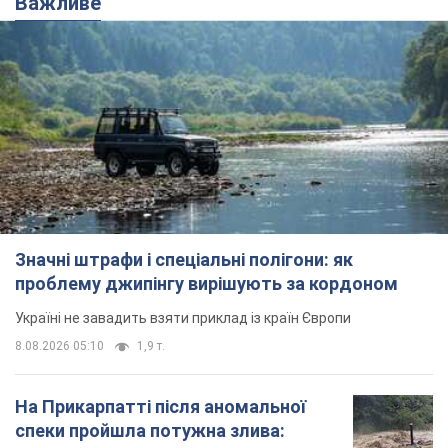
Значні штрафи і спеціальні полігони: як
проблему джипінгу вирішують за кордоном
Україні не завадить взяти приклад із країн Європи
8.08.2026 05:10
1,9 т.
На Прикарпатті після аномальної
спеки пройшла потужна злива:
дороги перетворились на річки.
Відео
Негода накрила Івано-Франківщину та
курортний Буковель
10 годин тому
22,3 т.
Жінці нарахували 729 тис. грн боргу
за газ через покази зіпсованого
лічильника: суддя ухвалив
неочікуване рішення
Чи треба платити борг через донарахування
5 годин тому
30,6 т.