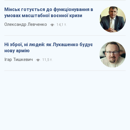
Коли закінчиться війна?
Юрій Хрістензен
5,9 т.
Україна вступила в надзвичайний
економічний стан. Чи є світло вкінці
тунелю?