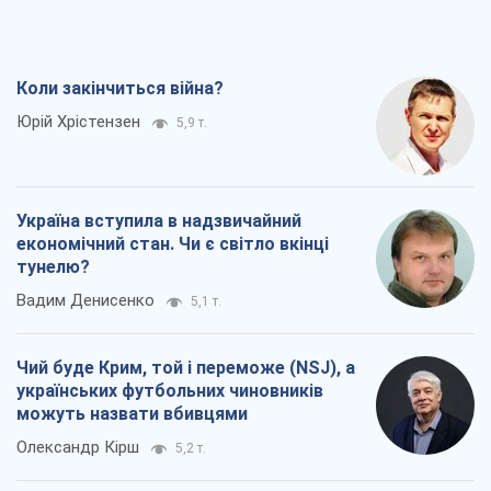
Вадим Денисенко
5,1 т.
Чий буде Крим, той і переможе (NSJ), а
українських футбольних чиновників
можуть назвати вбивцями
Олександр Кірш
5,2 т.
Захід проспав загрозу: Росія може
перевірити НАТО війною
Леонід Невзлін
7,3 т.
Всі думки