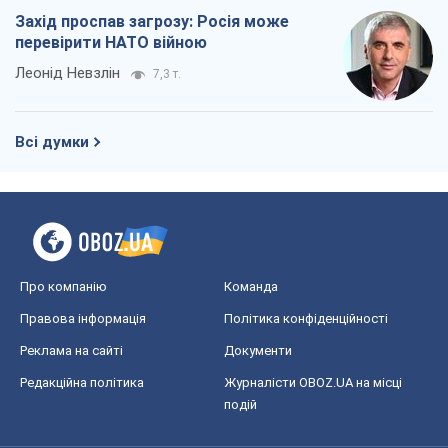
Про компанію
Команда
Правова інформація
Політика конфіденційності
Реклама на сайті
Документи
Редакційна політика
Журналісти OBOZ.UA на місці
подій
OBOZ.UA
Політика
Світ
Розслідування
Блоги
Суспільство
Регіони України
Київ
Харків
Запоріжжя
Дніпро