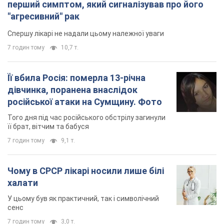
перший симптом, який сигналізував про його
"агресивний" рак
Спершу лікарі не надали цьому належної уваги
7 годин тому
10,7 т.
Її вбила Росія: померла 13-річна
дівчинка, поранена внаслідок
російської атаки на Сумщину. Фото
Того дня під час російського обстрілу загинули
її брат, вітчим та бабуся
7 годин тому
9,1 т.
Чому в СРСР лікарі носили лише білі
халати
У цьому був як практичний, так і символічний
сенс
7 годин тому
3,0 т.