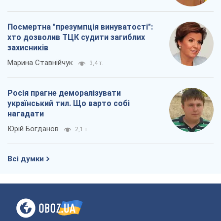
Посмертна "презумпція винуватості":
хто дозволив ТЦК судити загиблих
захисників
Марина Ставнійчук
3,4 т.
Росія прагне деморалізувати
український тил. Що варто собі
нагадати
Юрій Богданов
2,1 т.
Всі думки