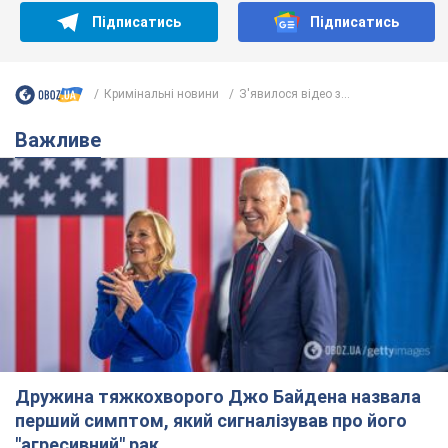
Підписатись
Підписатись
Кримінальні новини
З'явилося відео з...
Важливе
Дружина тяжкохворого Джо Байдена назвала
перший симптом, який сигналізував про його
"агресивний" рак