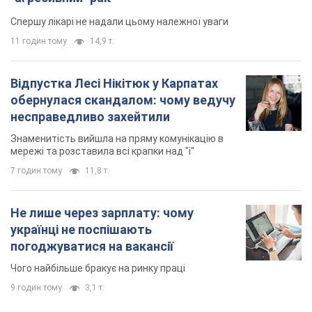
Спершу лікарі не надали цьому належної уваги
11 годин тому
14,9 т.
Відпустка Лесі Нікітюк у Карпатах
обернулася скандалом: чому ведучу
несправедливо захейтили
Знаменитість вийшла на пряму комунікацію в
мережі та розставила всі крапки над "і"
7 годин тому
11,8 т.
Не лише через зарплату: чому
українці не поспішають
погоджуватися на вакансії
Чого найбільше бракує на ринку праці
9 годин тому
3,1 т.