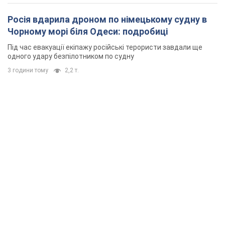
Росія вдарила дроном по німецькому судну в
Чорному морі біля Одеси: подробиці
Під час евакуації екіпажу російські терористи завдали ще
одного удару безпілотником по судну
3 години тому
2,2 т.