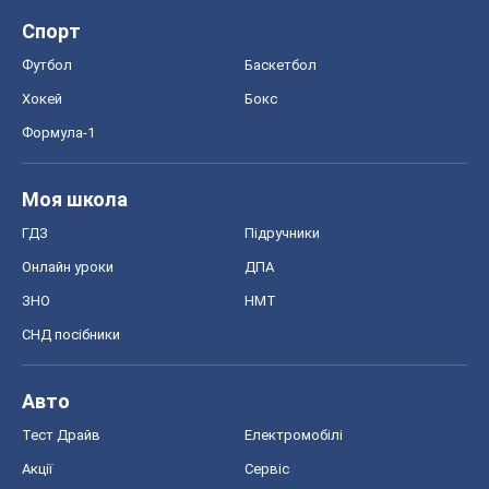
Спорт
Футбол
Баскетбол
Хокей
Бокс
Формула-1
Моя школа
ГДЗ
Підручники
Онлайн уроки
ДПА
ЗНО
НМТ
СНД посібники
Авто
Тест Драйв
Електромобілі
Акції
Сервіс