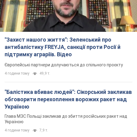
"Захист нашого життя": Зеленський про
антибалістику FREYJA, санкції проти Росії й
підтримку аграріїв. Відео
Європейські партнери долучаються до спільного проєкту
4 години тому
49,9 т.
"Балістика вбиває людей": Сікорський закликав
обговорити перехоплення ворожих ракет над
Україною
Глава МЗС Польщі закликав до збиття російських ракет над
Україною
4 години тому
7,9 т.