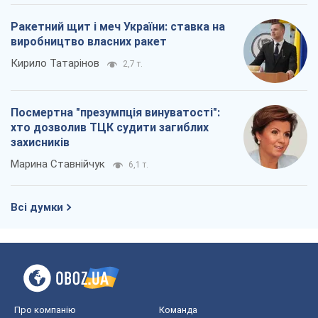
Ракетний щит і меч України: ставка на
виробництво власних ракет
Кирило Татарінов
2,7 т.
Посмертна "презумпція винуватості":
хто дозволив ТЦК судити загиблих
захисників
Марина Ставнійчук
6,1 т.
Всі думки
Про компанію
Команда