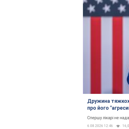
Дружина тяжкох
про його "агреси
Спершу лікарі не над
6.08.2026 12:46
16,0