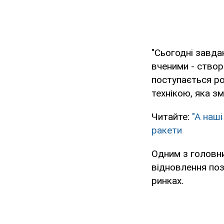
"Сьогодні завда
вченими - створи
поступається ро
технікою, яка з
Читайте:
"А наші
ракети
Одним з головн
відновлення пози
ринках.