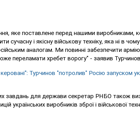
ння, яке поставлене перед нашими виробниками, к
ти сучасну і якісну військову техніку, яка ні в чому
сійським аналогам. Ми повинні забезпечити армію
може переламати хребет ворогу" - заявив Турчинов
 керовані": Турчинов "потролив" Росію запуском ук
их завдань для держави секретар РНБО також ви
цій українських виробників зброї і військової техн