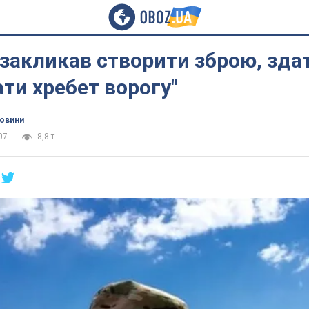
закликав створити зброю, зда
ти хребет ворогу"
новини
07
8,8 т.