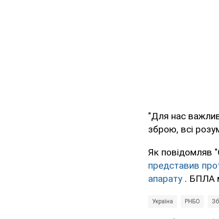
"Для нас важлив
зброю, всі розум
Як повідомляв 
представив прот
апарату
. БПЛА м
Україна
РНБО
Зб