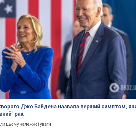
ворого Джо Байдена назвала перший симптом, яки
вний" рак
али цьому належної уваги
 т.