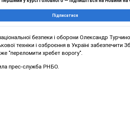
 першими у курсі головного — підпишіться на Новини на
Підписатися
аціональної безпеки і оборони Олександр Турчин
кової техніки і озброєння в Україні забезпечити З
же "переломити хребет ворогу".
ила прес-служба РНБО.