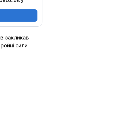
 OBOZ.UA у
ов закликав
бройні сили