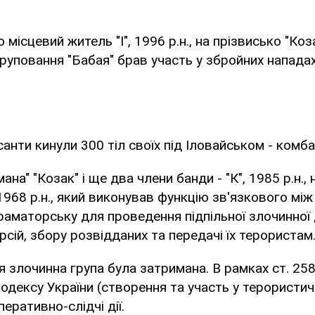
місцевий житель "І", 1996 р.н., на прізвисько "Коз
руповання "Бабая" брав участь у збройних нападах
санти кинули 300 тіл своїх під Іловайськом - комба
мана" "Козак" і ще два члени банди - "К", 1985 р.н.,
 1968 р.н., який виконував функцію зв'язкового мі
аматорську для проведення підпільної злочинної д
рсій, збору розвідданих та передачі їх терористам
ня злочинна група була затримана. В рамках ст. 25
одексу України (створення та участь у терористичн
еративно-слідчі дії.