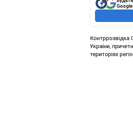
Будьте
Google
Контррозвідка 
України, причет
територіях регі