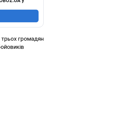
 OBOZ.UA у
 трьох громадян
бойовиків