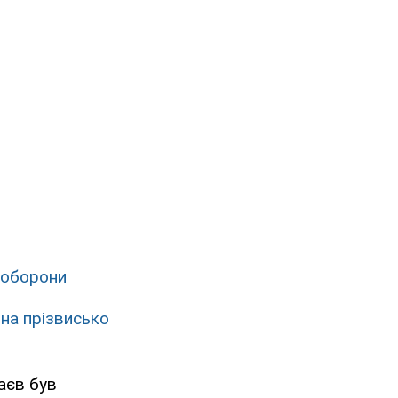
 оборони
на прізвисько
жаєв був