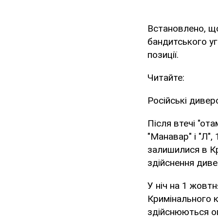
Встановлено, що 
бандитського уг
позиції.
Читайте:
Російські дивер
Після втечі "ота
"Манавар" і "Л",
залишилися в Кр
здійснення диве
У ніч на 1 жовт
Кримінального к
здійснюються оп