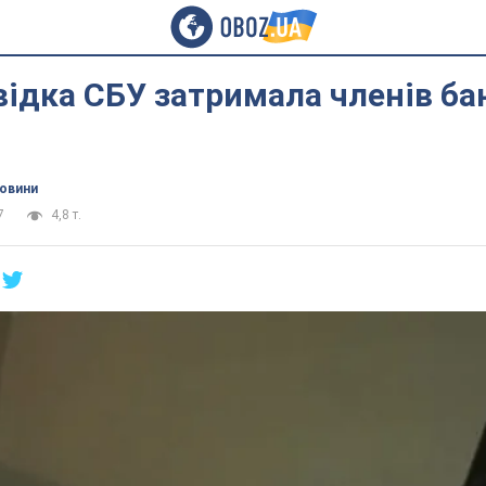
ідка СБУ затримала членів ба
новини
7
4,8 т.