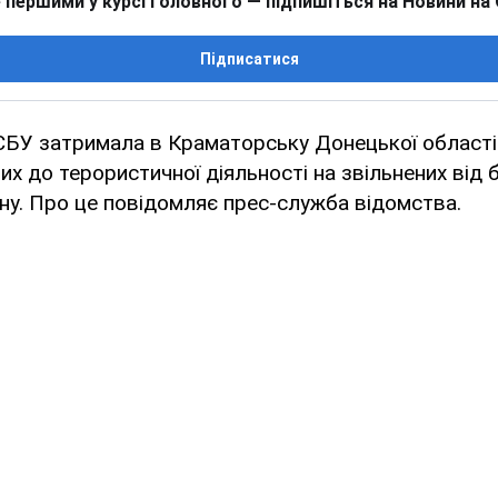
 першими у курсі головного — підпишіться на Новини на
Підписатися
СБУ затримала в Краматорську Донецької області
них до терористичної діяльності на звільнених від 
ону. Про це повідомляє прес-служба відомства.