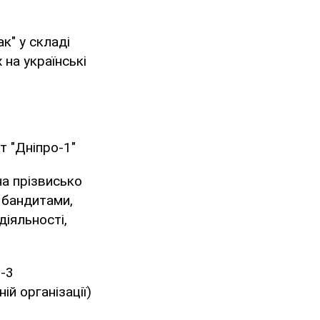
ак" у складі
 на українські
т "Дніпро-1"
 на прізвисько
ж бандитами,
іяльності,
.
8-3
ій організації)