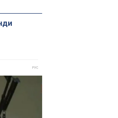
нди
РУС