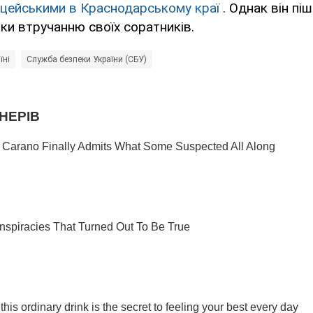
іцейськими в Краснодарському краї
. Однак він піш
ки втручанню своїх соратників.
їні
Служба безпеки України (СБУ)