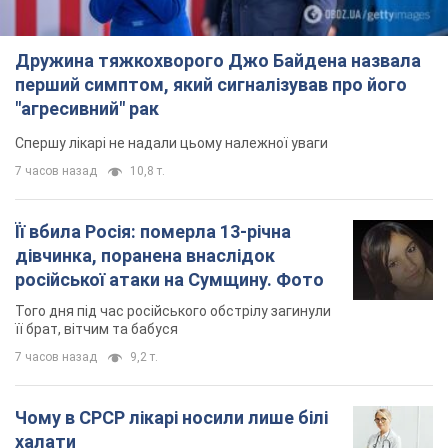
Дружина тяжкохворого Джо Байдена назвала
перший симптом, який сигналізував про його
"агресивний" рак
Спершу лікарі не надали цьому належної уваги
7 часов назад
10,8 т.
Її вбила Росія: померла 13-річна
дівчинка, поранена внаслідок
російської атаки на Сумщину. Фото
Того дня під час російського обстрілу загинули
її брат, вітчим та бабуся
7 часов назад
9,2 т.
Чому в СРСР лікарі носили лише білі
халати