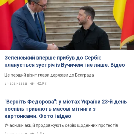
Зеленський вперше прибув до Сербії:
планується зустріч із Вучичем і не лише. Відео
Це перший візит глави держави до Бєлграда
3 часа назад
42,9 т.
"Верніть Федорова": у містах України 23-й день
поспіль тривають масові мітинги з
картонками. Фото і відео
Учасники акцій продовжують серію щоденних протестів
2 часа назад
1,3 т.