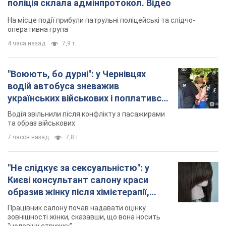
поліція склала адмінпротокол. Відео
На місце події прибули патрульні поліцейські та слідчо-
оперативна група
4 часа назад
7,9 т.
"Воюють, бо дурні": у Чернівцях
водій автобуса зневажив
українських військових і поплатився.
Відео
Водія звільнили після конфлікту з пасажирами
та образ військових
7 часов назад
7,8 т.
"Не слідкує за сексуальністю": у
Києві консультант салону краси
образив жінку після хімієтерапії,
розгорівся скандал. Фото
Працівник салону почав надавати оцінку
зовнішності жінки, сказавши, що вона носить