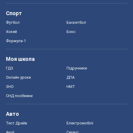
Спорт
Футбол
Баскетбол
Хокей
Бокс
Формула-1
Моя школа
ГДЗ
Підручники
Онлайн уроки
ДПА
ЗНО
НМТ
СНД посібники
Авто
Тест Драйв
Електромобілі
Акції
Сервіс