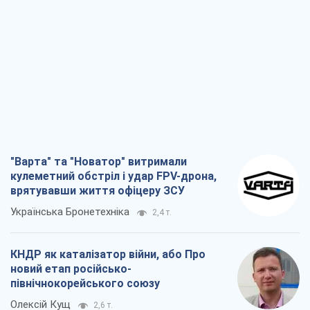
"Варта" та "Новатор" витримали
кулеметний обстріл і удар FPV-дрона,
врятувавши життя офіцеру ЗСУ
Українська Бронетехніка
2,4 т.
КНДР як каталізатор війни, або Про
новий етап російсько-
північнокорейського союзу
Олексій Кущ
2,6 т.