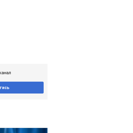
канал
тись