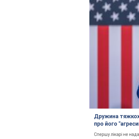
Дружина тяжкох
про його "агреси
Спершу лікарі не над