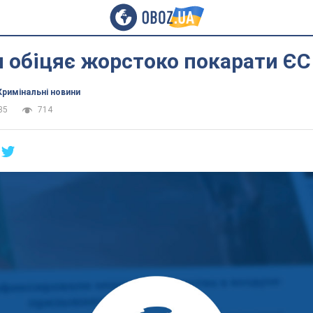
 обіцяє жорстоко покарати ЄС
Кримінальні новини
35
714