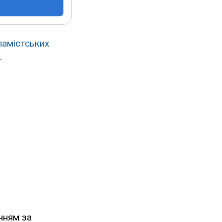
ламістських
.
нням за