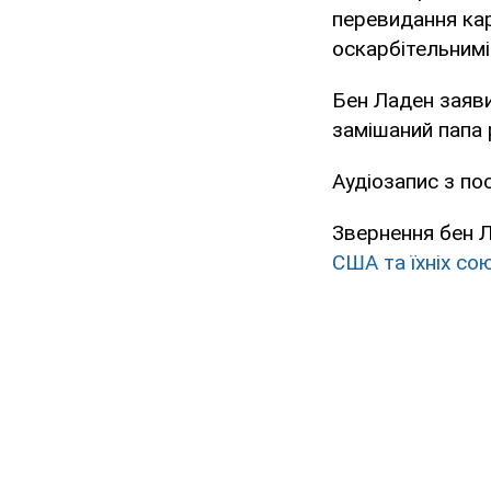
перевидання ка
оскарбітельнимі
Бен Ладен заяви
замішаний папа
Аудіозапис з по
Звернення бен 
США та їхніх сою