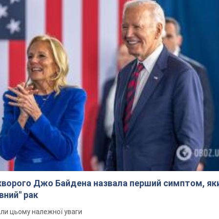
ворого Джо Байдена назвала перший симптом, яки
вний" рак
али цьому належної уваги