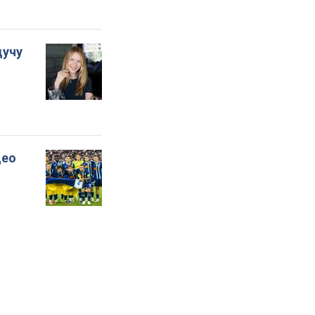
дучу
део