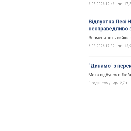
6.08.2026 12:46
17,2
Відпустка Лесі 
несправедливо 
Знаменитість вийшла 
6.08.2026 17:32
13,9
"Динамо" з перем
Матч відбувся в Любл
9 годин тому
2,7 т.