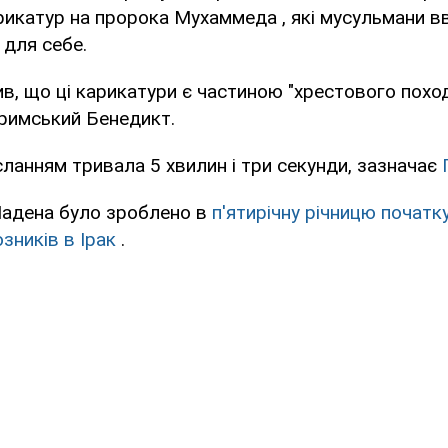
рикатур на пророка Мухаммеда , які мусульмани 
 для себе.
в, що ці карикатури є частиною "хрестового поход
 римський Бенедикт.
сланням тривала 5 хвилин і три секунди, зазначає
Ладена було зроблено в
п'ятирічну річницю початк
зників в Ірак
.