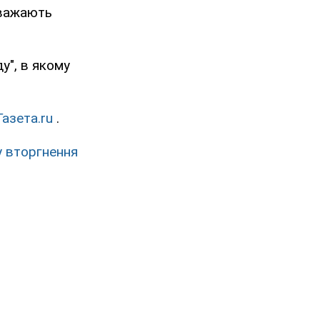
вважають
у", в якому
Газета.ru
.
у вторгнення