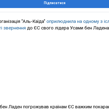
Підписатися
ганізація "Аль-Каїда"
оприлюднила на одному з іс
ті звернення
до ЄС свого лідера Усами бен Ладена
 бен Ладен погрожував країнам ЄС важким покара