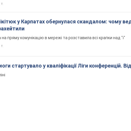
 т.
Нікітюк у Карпатах обернулася скандалом: чому ве
захейтили
на пряму комунікацію в мережі та розставила всі крапки над "і"
 т.
оги стартувало у кваліфікації Ліги конференцій. Ві
іні