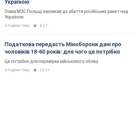
Україною
Глава МЗС Польщі закликав до збиття російських ракет над
Україною
3 години тому
6,2 т.
Податкова передасть Міноборони дані про
чоловіків 18-60 років: для чого це потрібно
Це потрібно для перевірки військового обліку
4 години тому
23,4 т.