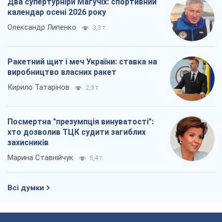
Два супертурніри Магучіх: спортивний
календар осені 2026 року
Олександр Липенко
3,3 т.
Ракетний щит і меч України: ставка на
виробництво власних ракет
Кирило Татарінов
2,3 т.
Посмертна "презумпція винуватості":
хто дозволив ТЦК судити загиблих
захисників
Марина Ставнійчук
5,4 т.
Всі думки