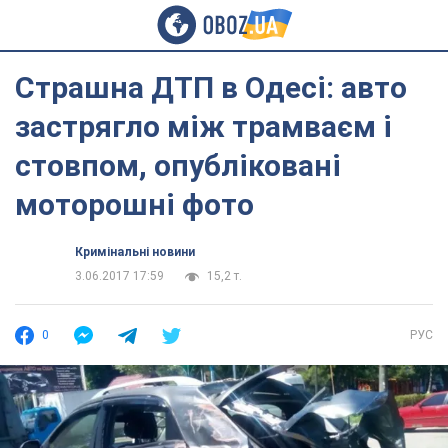
Страшна ДТП в Одесі: авто
застрягло між трамваєм і
стовпом, опубліковані
моторошні фото
Кримінальні новини
3.06.2017 17:59
15,2 т.
0
РУС