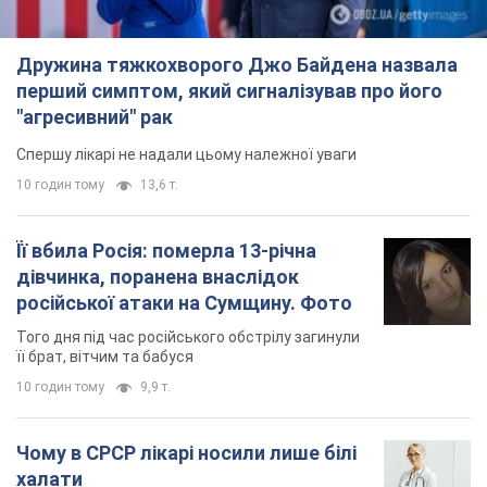
Дружина тяжкохворого Джо Байдена назвала
перший симптом, який сигналізував про його
"агресивний" рак
Спершу лікарі не надали цьому належної уваги
10 годин тому
13,6 т.
Її вбила Росія: померла 13-річна
дівчинка, поранена внаслідок
російської атаки на Сумщину. Фото
Того дня під час російського обстрілу загинули
її брат, вітчим та бабуся
10 годин тому
9,9 т.
Чому в СРСР лікарі носили лише білі
халати