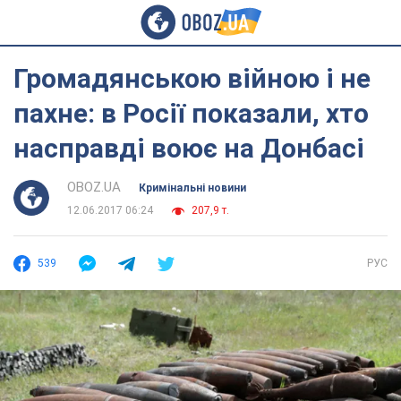
Громадянською війною і не
пахне: в Росії показали, хто
насправді воює на Донбасі
OBOZ.UA
Кримінальні новини
12.06.2017 06:24
207,9 т.
539
РУС