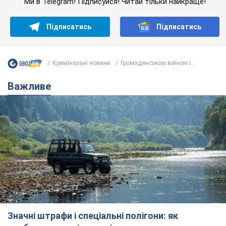
Ми в Telegram! Підписуйся! Читай тільки найкраще!
Підписатись
Підписатись
Кримінальні новини
Громадянською війною і...
Важливе
Значні штрафи і спеціальні полігони: як