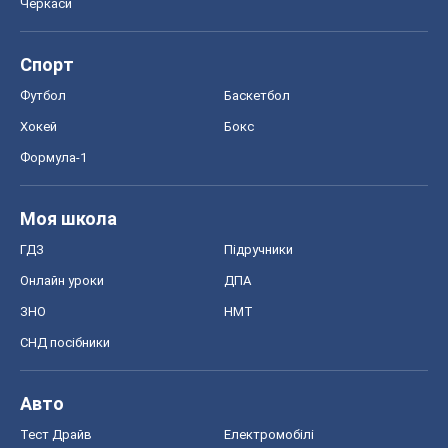
Черкаси
Спорт
Футбол
Баскетбол
Хокей
Бокс
Формула-1
Моя школа
ГДЗ
Підручники
Онлайн уроки
ДПА
ЗНО
НМТ
СНД посібники
Авто
Тест Драйв
Електромобілі