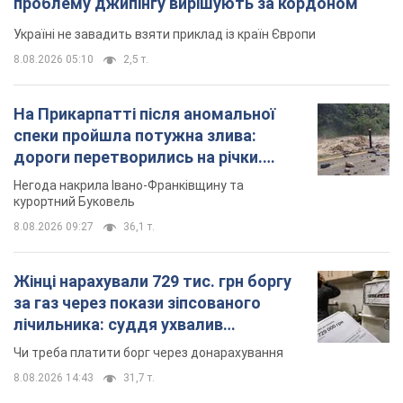
проблему джипінгу вирішують за кордоном
Україні не завадить взяти приклад із країн Європи
8.08.2026 05:10
2,5 т.
На Прикарпатті після аномальної
спеки пройшла потужна злива:
дороги перетворились на річки.
Відео
Негода накрила Івано-Франківщину та
курортний Буковель
8.08.2026 09:27
36,1 т.
Жінці нарахували 729 тис. грн боргу
за газ через покази зіпсованого
лічильника: суддя ухвалив
неочікуване рішення
Чи треба платити борг через донарахування
8.08.2026 14:43
31,7 т.