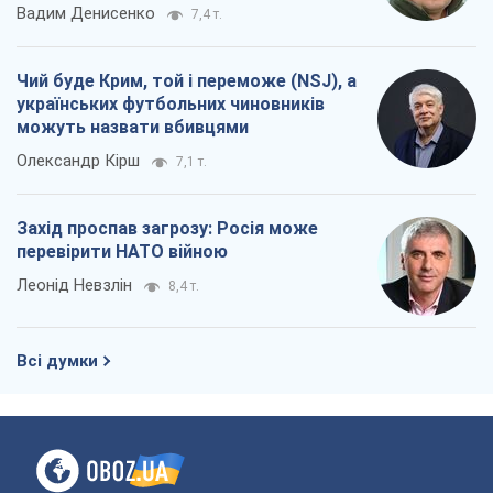
Вадим Денисенко
7,4 т.
Чий буде Крим, той і переможе (NSJ), а
українських футбольних чиновників
можуть назвати вбивцями
Олександр Кірш
7,1 т.
Захід проспав загрозу: Росія може
перевірити НАТО війною
Леонід Невзлін
8,4 т.
Всі думки