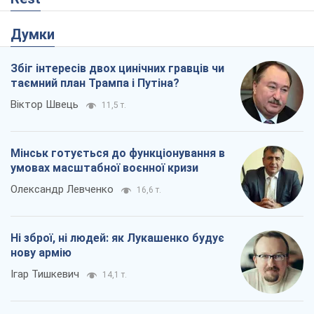
Думки
Збіг інтересів двох цинічних гравців чи
таємний план Трампа і Путіна?
Віктор Швець
11,5 т.
Мінськ готується до функціонування в
умовах масштабної воєнної кризи
Олександр Левченко
16,6 т.
Ні зброї, ні людей: як Лукашенко будує
нову армію
Ігар Тишкевич
14,1 т.