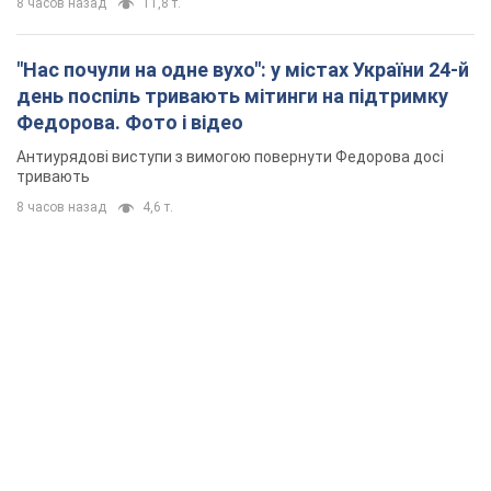
8 часов назад
11,8 т.
"Нас почули на одне вухо": у містах України 24-й
день поспіль тривають мітинги на підтримку
Федорова. Фото і відео
Антиурядові виступи з вимогою повернути Федорова досі
тривають
8 часов назад
4,6 т.