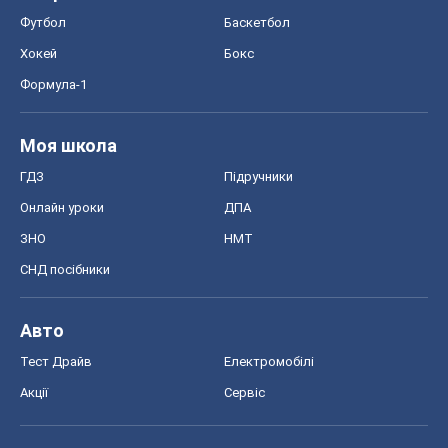
Футбол
Баскетбол
Хокей
Бокс
Формула-1
Моя школа
ГДЗ
Підручники
Онлайн уроки
ДПА
ЗНО
НМТ
СНД посібники
Авто
Тест Драйв
Електромобілі
Акції
Сервіс