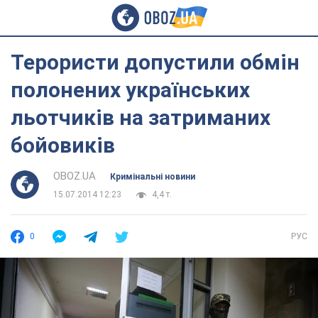
Терористи допустили обмін
полонених українських
льотчиків на затриманих
бойовиків
OBOZ.UA
Кримінальні новини
15.07.2014 12:23
4,4 т.
0
РУС