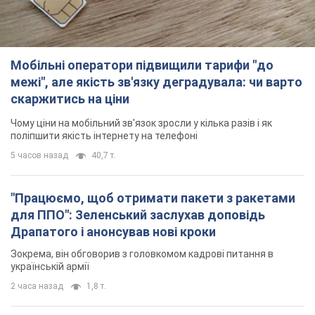
Мобільні оператори підвищили тарифи "до
межі", але якість зв'язку деградувала: чи варто
скаржитись на ціни
Чому ціни на мобільний зв'язок зросли у кілька разів і як
поліпшити якість інтернету на телефоні
5 часов назад
40,7 т.
"Працюємо, щоб отримати пакети з ракетами
для ППО": Зеленський заслухав доповідь
Драпатого і анонсував нові кроки
Зокрема, він обговорив з головкомом кадрові питання в
українській армії
2 часа назад
1,8 т.