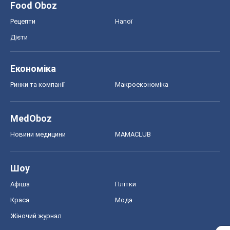
Food Oboz
Рецепти
Напої
Дієти
Економіка
Ринки та компанії
Макроекономіка
MedOboz
Новини медицини
MAMACLUB
Шоу
Афіша
Плітки
Краса
Мода
Жіночий журнал