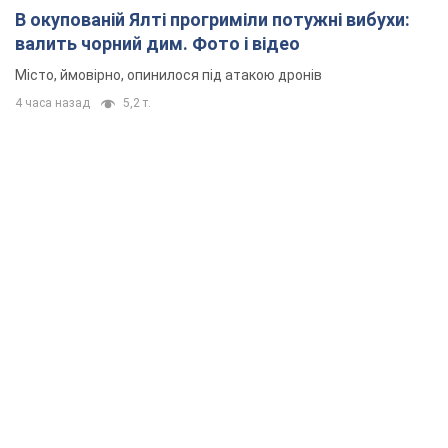
В окупованій Ялті прогриміли потужні вибухи:
валить чорний дим. Фото і відео
Місто, ймовірно, опинилося під атакою дронів
4 часа назад
5,2 т.