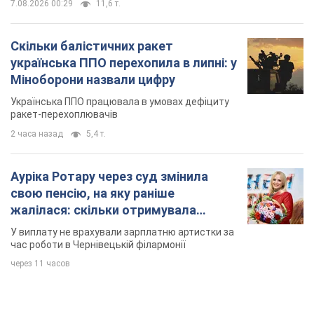
7.08.2026 00:29
11,6 т.
Скільки балістичних ракет
українська ППО перехопила в липні: у
Міноборони назвали цифру
Українська ППО працювала в умовах дефіциту
ракет-перехоплювачів
2 часа назад
5,4 т.
Ауріка Ротару через суд змінила
свою пенсію, на яку раніше
жалілася: скільки отримувала
співачка
У виплату не врахували зарплатню артистки за
час роботи в Чернівецькій філармонії
через 11 часов