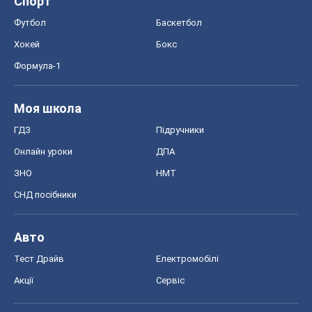
Онлайн уроки
ДПА
ЗНО
НМТ
СНД посібники
Авто
Тест Драйв
Електромобілі
Акції
Сервіс
Food Oboz
Рецепти
Напої
Дієти
Економіка
Ринки та компанії
Макроекономіка