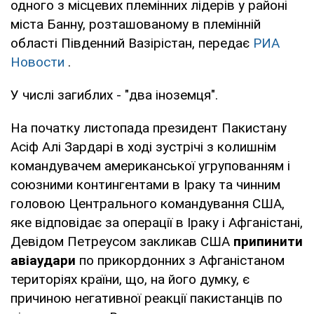
одного з місцевих племінних лідерів у районі
міста Банну, розташованому в племінній
області Південний Вазірістан, передає
РИА
Новости
.
У числі загиблих - "два іноземця".
На початку листопада президент Пакистану
Асіф Алі Зардарі в ході зустрічі з колишнім
командувачем американської угрупованням і
союзними контингентами в Іраку та чинним
головою Центрального командування США,
яке відповідає за операції в Іраку і Афганістані,
Девідом Петреусом закликав США
припинити
авіаудари
по прикордонних з Афганістаном
територіях країни, що, на його думку, є
причиною негативної реакції пакистанців по