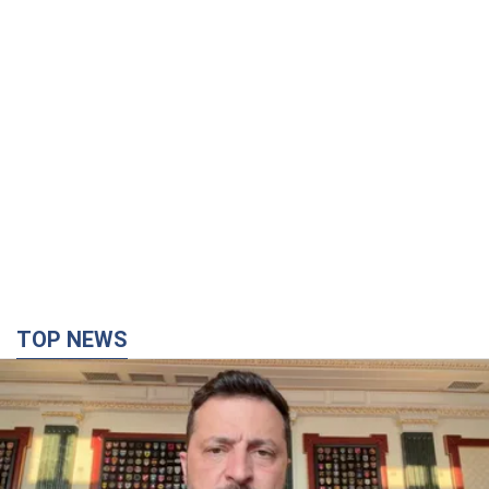
TOP NEWS
"Захист нашого життя": Зеленський про
антибалістику FREYJA, санкції проти Росії й
підтримку аграріїв. Відео