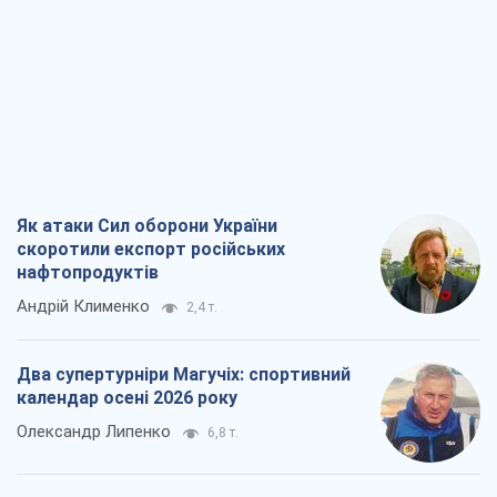
Як атаки Сил оборони України
скоротили експорт російських
нафтопродуктів
Андрій Клименко
2,4 т.
Два супертурніри Магучіх: спортивний
календар осені 2026 року
Олександр Липенко
6,8 т.
Ракетний щит і меч України: ставка на
виробництво власних ракет
Кирило Татарінов
3,1 т.
Посмертна "презумпція винуватості":
хто дозволив ТЦК судити загиблих
захисників