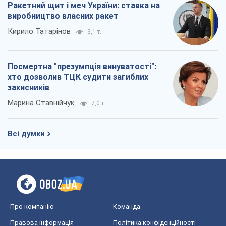
Марина Ставнійчук
7,0 т.
Всі думки
Про компанію
Команда
Правова інформація
Політика конфіденційності
Реклама на сайті
Документи
Редакційна політика
Журналісти OBOZ.UA на місці
подій
OBOZ.UA
Політика
Світ
Розслідування