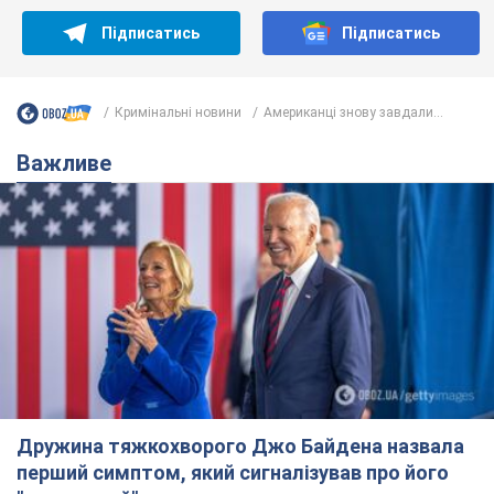
Дружина тяжкохворого Джо Байдена назвала
перший симптом, який сигналізував про його
"агресивний" рак
Спершу лікарі не надали цьому належної уваги
6.08.2026 12:46
16,6 т.
Відпустка Лесі Нікітюк у Карпатах
обернулася скандалом: чому ведучу
несправедливо захейтили