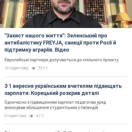
Європейські партнери долучаються до спільного проєкту
10 годин тому
73,7 т.
З 1 вересня українським вчителям підвищать
зарплати: Корецький розкрив деталі
Одночасно з підвищенням зарплат педагогам уряд
анонсував збільшення студентських стипендій
6 годин тому
4,1 т.
"Нам теж вони потрібні": Трамп відповів на
прохання Зеленського щодо передачі Україні
ракет для Patriot
Американські запаси окремих боєприпасів обмежені
5 годин тому
1,3 т.