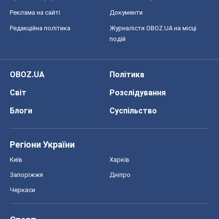
Блоги
Суспільство
Регіони України
Київ
Харків
Запоріжжя
Дніпро
Черкаси
Спорт
Футбол
Баскетбол
Хокей
Бокс
Формула-1
Моя школа
ГДЗ
Підручники