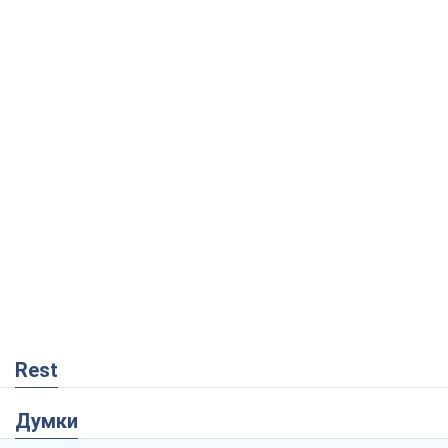
Rest
Думки
Кремль переносить війну в тил Європи:
під загрозою критична логістика
Віктор Ягун
10,2 т.
На якому боці історії виступає Дональд
Трамп?
Віктор Каспрук
8,5 т.