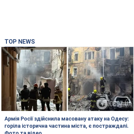
Армія Росії здійснила масовану атаку на Одесу:
горіла історична частина міста, є постраждалі.
Фото та відео
Для терору ворог застосував ракети та дрони
час назад
26,5 т.
Нардепи взяли гроші з бюджету на оренду
елітних квартир у Києві: хто з парламентарів
просив кошти та де поселився
Як працює особлива соціальна гарантія та хто нею
користується
3 часа назад
48,8 т.