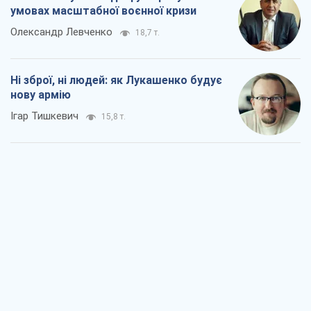
Коли закінчиться війна?
Юрій Хрістензен
11,3 т.
Україна вступила в надзвичайний
економічний стан. Чи є світло вкінці
тунелю?
Вадим Денисенко
9,1 т.