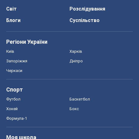
Спорт
Футбол
Баскетбол
Хокей
Бокс
Формула-1
Моя школа
ГДЗ
Підручники
Онлайн уроки
ДПА
ЗНО
НМТ
СНД посібники
Авто
Тест Драйв
Електромобілі
Акції
Сервіс