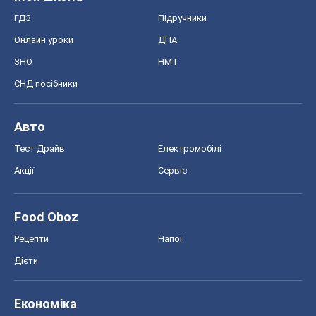
Food Oboz
Рецепти
Напої
Дієти
Економіка
Ринки та компанії
Макроекономіка
MedOboz
Новини медицини
MAMACLUB
Шоу
Афіша
Плітки
Краса
Мода