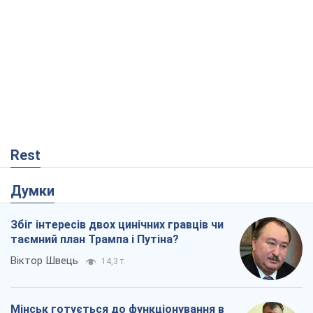
Думки
Збіг інтересів двох цинічних гравців чи
таємний план Трампа і Путіна?
Віктор Швець
14,3 т.
Мінськ готується до функціонування в
умовах масштабної воєнної кризи
Олександр Левченко
18,7 т.
Ні зброї, ні людей: як Лукашенко будує
нову армію
Ігар Тишкевич
15,8 т.