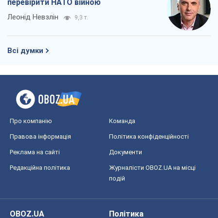
Правова інформація
Політика конфіденційності
Реклама на сайті
Документи
Редакційна політика
Журналісти OBOZ.UA на місці
подій
OBOZ.UA
Політика
Світ
Розслідування
Блоги
Суспільство
Регіони України
Київ
Харків
Запоріжжя
Дніпро
Черкаси