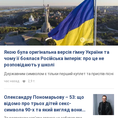
Державним символом є тільки перший куплет та приспів пісні
час назад
2,9 т.
Олександру Пономарьову – 53: що
відомо про трьох дітей секс-
символа 90-х та який вигляд вони
мають
За розвитком кар'єри артист не забував про
особисте щастя
6 часов назад
6,8 т.
У ПриватБанку розповіли, чи дійсні
долари 1996 року: чи приймають
обмінники та банки такі купюри
Що робити, якщо банки та обмінні пункти не
приймають старі долари
8 часов назад
59,3 т.