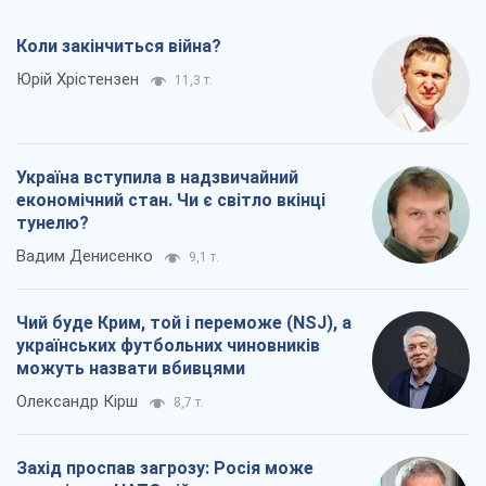
Чий буде Крим, той і переможе (NSJ), а
українських футбольних чиновників
можуть назвати вбивцями
Олександр Кірш
8,7 т.
Захід проспав загрозу: Росія може
перевірити НАТО війною
Леонід Невзлін
9,3 т.
Всі думки
Про компанію
Команда