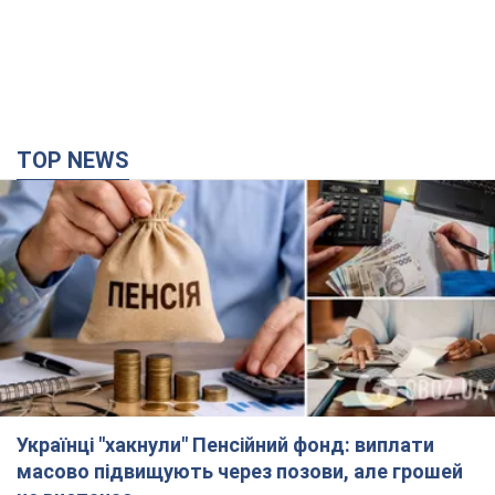
Українці "хакнули" Пенсійний фонд: виплати
масово підвищують через позови, але грошей
не вистачає
Як перераховують пенсії
час назад
27,0 т.
Під атакою був НПЗ: у російському Ярославлі
прогриміла серія вибухів. Фото і відео
У промисловій зоні зафіксовано кілька осередків пожежі