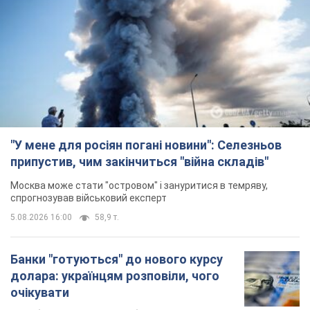
"У мене для росіян погані новини": Селезньов
припустив, чим закінчиться "війна складів"
Москва може стати "островом" і зануритися в темряву,
спрогнозував військовий експерт
5.08.2026 16:00
58,9 т.
Банки "готуються" до нового курсу
долара: українцям розповіли, чого
очікувати
Яким буде курс валюти в обмінниках
9 часов назад
113,1 т.
"Джипінг руйнує екосистеми, які
формувалися сотні років": у
Greenpeace забили на сполох
У високогір'ї розташовані альпійські та
субальпійські луки – рідкісні природні