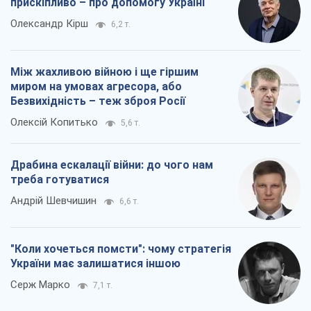
Драбина ескалації війни: до чого нам
треба готуватися
Андрій Шевчишин
6,6 т.
"Коли хочеться помсти": чому стратегія
України має залишатися іншою
Серж Марко
7,1 т.
Всі думки
Про компанію
Команда