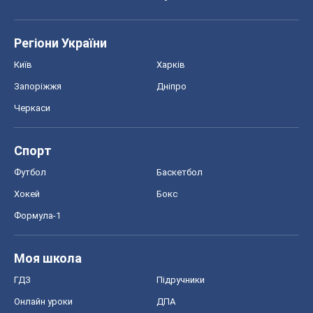
Спорт
Футбол
Баскетбол
Хокей
Бокс
Формула-1
Моя школа
ГДЗ
Підручники
Онлайн уроки
ДПА
ЗНО
НМТ
СНД посібники
Авто
Тест Драйв
Електромобілі
Акції
Сервіс