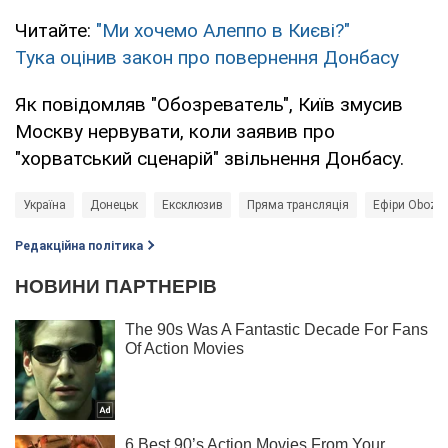
Читайте:
"Ми хочемо Алеппо в Києві?"
Тука оцінив закон про повернення Донбасу
Як повідомляв "Обозреватель", Київ змусив
Москву нервувати, коли заявив про
"хорватський сценарій" звільнення Донбасу.
Україна
Донецьк
Ексклюзив
Пряма трансляція
Ефіри Obozre
Редакційна політика