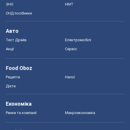
Food Oboz
Рецепти
Напої
Дієти
Економіка
Ринки та компанії
Макроекономіка
MedOboz
Новини медицини
MAMACLUB
Шоу
Афіша
Плітки
Краса
Мода
Жіночий журнал