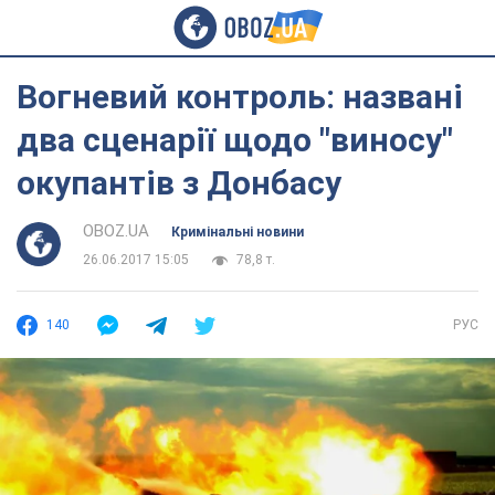
Вогневий контроль: названі
два сценарії щодо "виносу"
окупантів з Донбасу
OBOZ.UA
Кримінальні новини
26.06.2017 15:05
78,8 т.
140
РУС