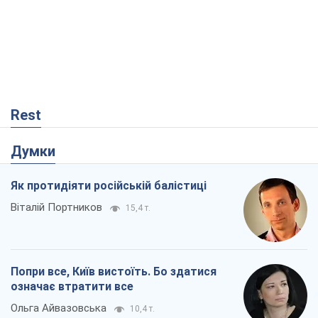
Думки
Як протидіяти російській балістиці
Віталій Портников
15,4 т.
Попри все, Київ вистоїть. Бо здатися
означає втратити все
Ольга Айвазовська
10,4 т.
Захід зобов'язаний зупинити путінський
геноцид українців
Леонід Невзлін
3,9 т.