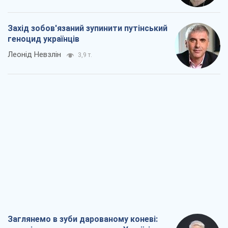
Заглянемо в зуби дарованому коневі:
прискіпливо – про допомогу Україні
Олександр Кірш
6,2 т.
Між жахливою війною і ще гіршим
миром на умовах агресора, або
Безвихідність – теж зброя Росії
Олексій Копитько
5,6 т.