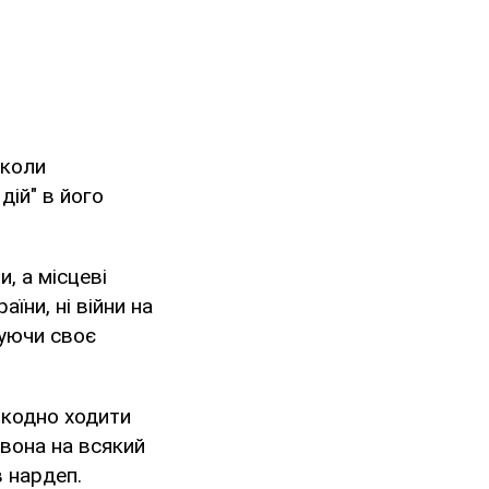
"коли
дій" в його
, а місцеві
аїни, ні війни на
суючи своє
шкодно ходити
- вона на всякий
в нардеп.