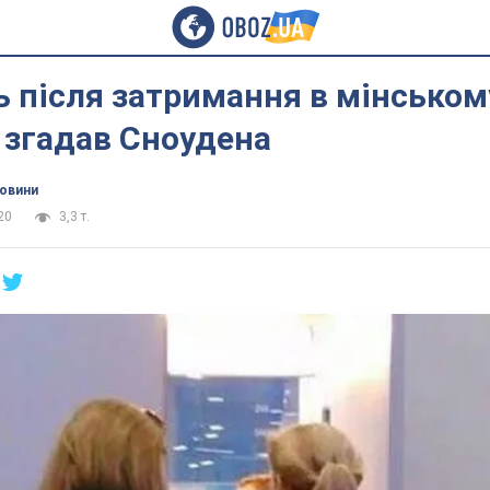
 після затримання в мінськом
 згадав Сноудена
новини
20
3,3 т.