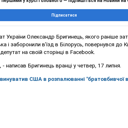
 першими у курсі головного — підпишіться на Новини на
Підписатися
т України Олександр Бригинець, якого раніше за
ка і заборонили в'їзд в Білорусь, повернувся до К
депутат на своїй сторінці в Facebook.
", - написав Бригинець вранці у четвер, 17 липня.
звинуватив США в розпалюванні "братовбивчої ві