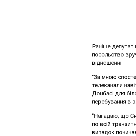
Раніше депутат 
посольство вруч
відношенні.
"За мною спосте
телеканали навіт
Донбасі для біл
перебування в а
"Нагадаю, що Сн
по всій транзитн
випадок починає 