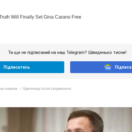
Ти ще не підписаний на наш Telegram? Швиденько тисни!
Підписатись
Підписа
ьні новини
Бригинець після затримання...