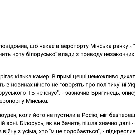
повідомив, що чекає в аеропорту Мінська ранку - 
ить ноту білоруської влади з приводу незаконних 
рігає кілька камер. В приміщенні неможливо дихати
ь в новинах нічого не говорять про політику: ні Укр
оруського ТБ не існує", - зазначив Бригинець, опи
еропорту Мінська.
оуден, коли його не пустили в Росію, міг безпере
ій зоні. Білорусь, як ви бачите, пішла значно далі 
війну з усіма, хто їм не подобається", - підкресли