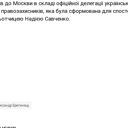
 до Москви в складі офіційної делегації українсь
і правозахисників, яка була сформована для спос
ьотчицею Надією Савченко.
ксандр Бригинець