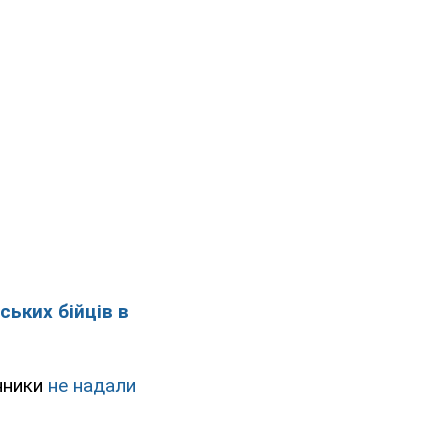
ських бійців в
нники
не надали