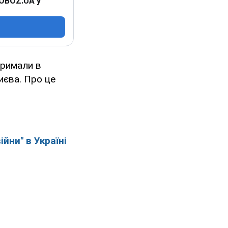
 OBOZ.UA у
тримали в
иєва. Про це
йни" в Україні