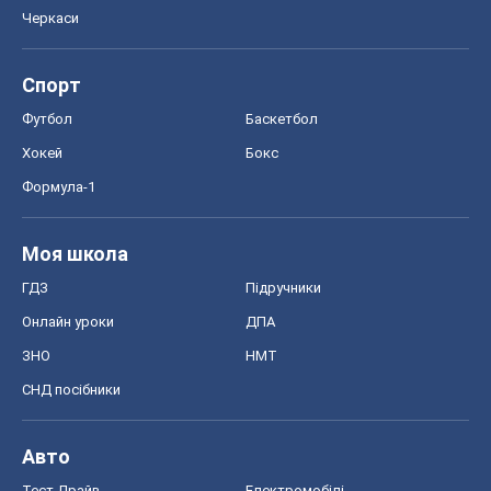
Черкаси
Спорт
Футбол
Баскетбол
Хокей
Бокс
Формула-1
Моя школа
ГДЗ
Підручники
Онлайн уроки
ДПА
ЗНО
НМТ
СНД посібники
Авто
Тест Драйв
Електромобілі