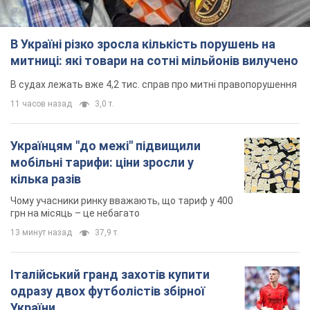
В Україні різко зросла кількість порушень на
митниці: які товари на сотні мільйонів вилучено
В судах лежать вже 4,2 тис. справ про митні правопорушення
11 часов назад
3,0 т.
Українцям "до межі" підвищили
мобільні тарифи: ціни зросли у
кілька разів
Чому учасники ринку вважають, що тариф у 400
грн на місяць – це небагато
13 минут назад
37,9 т.
Італійський гранд захотів купити
одразу двох футболістів збірної
України