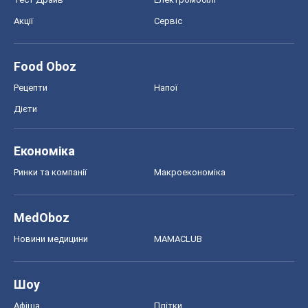
Акції
Сервіс
Food Oboz
Рецепти
Напої
Дієти
Економіка
Ринки та компанії
Макроекономіка
MedOboz
Новини медицини
MAMACLUB
Шоу
Афіша
Плітки