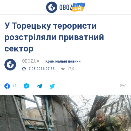
У Торецьку терористи
розстріляли приватний
сектор
OBOZ.UA
Кримінальні новини
7.08.2016 07:33
17,0 т.
12
РУС