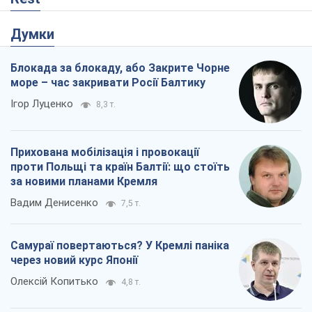
Думки
Блокада за блокаду, або Закрите Чорне
море – час закривати Росії Балтику
Ігор Луценко
8,3 т.
Прихована мобілізація і провокації
проти Польщі та країн Балтії: що стоїть
за новими планами Кремля
Вадим Денисенко
7,5 т.
Самураї повертаються? У Кремлі паніка
через новий курс Японії
Олексій Копитько
4,8 т.