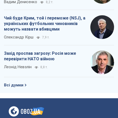
Вадим Денисенко
8,2 т.
Чий буде Крим, той і переможе (NSJ), а
українських футбольних чиновників
можуть назвати вбивцями
Олександр Кірш
7,9 т.
Захід проспав загрозу: Росія може
перевірити НАТО війною
Леонід Невзлін
8,8 т.
Всі думки