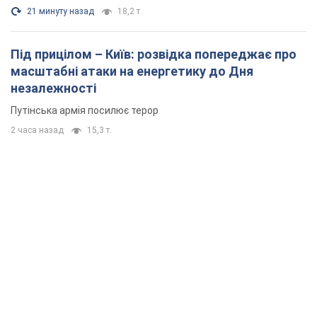
21 минуту назад
18,2 т.
Під прицілом – Київ: розвідка попереджає про
масштабні атаки на енергетику до Дня
незалежності
Путінська армія посилює терор
2 часа назад
15,3 т.