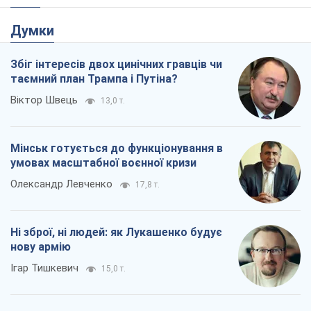
Думки
Збіг інтересів двох цинічних гравців чи
таємний план Трампа і Путіна?
Віктор Швець
13,0 т.
Мінськ готується до функціонування в
умовах масштабної воєнної кризи
Олександр Левченко
17,8 т.
Ні зброї, ні людей: як Лукашенко будує
нову армію
Ігар Тишкевич
15,0 т.