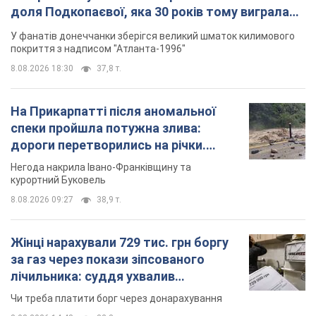
доля Подкопаєвої, яка 30 років тому виграла
"золото" Олімпіади
У фанатів донеччанки зберігся великий шматок килимового
покриття з надписом "Атланта-1996"
8.08.2026 18:30
37,8 т.
На Прикарпатті після аномальної
спеки пройшла потужна злива:
дороги перетворились на річки.
Відео
Негода накрила Івано-Франківщину та
курортний Буковель
8.08.2026 09:27
38,9 т.
Жінці нарахували 729 тис. грн боргу
за газ через покази зіпсованого
лічильника: суддя ухвалив
неочікуване рішення
Чи треба платити борг через донарахування