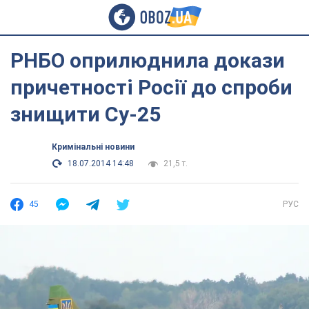
РНБО оприлюднила докази
причетності Росії до спроби
знищити Су-25
Кримінальні новини
18.07.2014 14:48
21,5 т.
45
РУС