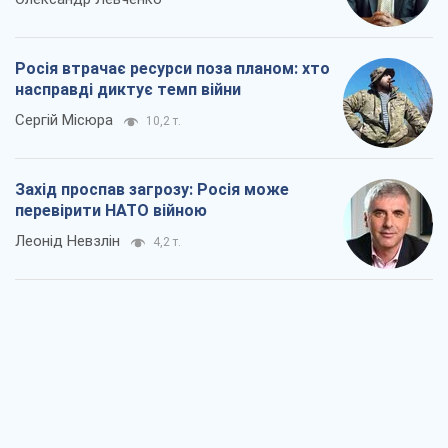
Росія втрачає ресурси поза планом: хто
насправді диктує темп війни
Сергій Місюра
10,2 т.
Захід проспав загрозу: Росія може
перевірити НАТО війною
Леонід Невзлін
4,2 т.