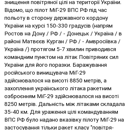
знищення повітряної цілі на території України.
Відомо, що пілот МіГ-29 ВПС РФ під час
польоту в сторону державного кордону
України на курсі 150-330 градусів (напрям
Ростов на Дону / РФ / - Донецьк / Україна / в
районі Матвєєв Курган / РФ / - Амвросіївка /
Україна /) протягом 5-7 хвилин приводився
командним пунктом на літак Повітряних сил
України для його поразки. Баражування
російського винищувача МіГ-29
здійснювалося на висоті 8850 метрів, а
захоплення українського літака ракетним
озброєнням МіГ-29 здійснювалося на висоті
8250 метрів. Дальність між літаками складала
35-40 км. Для ураження цілі командуванням
ВПС РФ було надано вказівку пілоту МіГ-29 на
застосування тільки ракет класу "повітря-