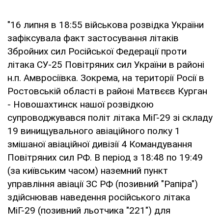
"16 липня в 18:55 військова розвідка України
зафіксувала факт застосування літаків
Збройних сил Російської Федерації проти
літака СУ-25 Повітряних сил України в районі
н.п. Амвросіївка. Зокрема, на території Росії в
Ростовській області в районі Матвєєв Курган
- Новошахтинск нашої розвідкою
супроводжувався політ літака МіГ-29 зі складу
19 винищувального авіаційного полку 1
змішаної авіаційної дивізії 4 Командування
Повітряних сил РФ. В період з 18:48 по 19:49
(за київським часом) наземний пункт
управління авіації ЗС РФ (позивний "Рапіра")
здійснював наведення російського літака
МіГ-29 (позивний льотчика "221") для