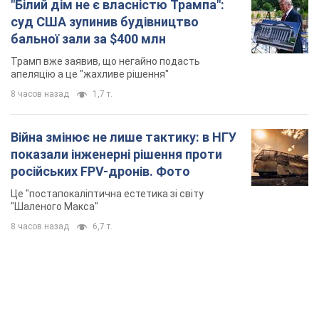
"Білий дім не є власністю Трампа":
суд США зупинив будівництво
бальної зали за $400 млн
Трамп вже заявив, що негайно подасть
апеляцію а це "жахливе рішення"
8 часов назад
1,7 т.
Війна змінює не лише тактику: в НГУ
показали інженерні рішення проти
російських FPV-дронів. Фото
Це "постапокаліптична естетика зі світу
"Шаленого Макса"
8 часов назад
6,7 т.