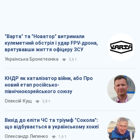
"Варта" та "Новатор" витримали
кулеметний обстріл і удар FPV-дрона,
врятувавши життя офіцеру ЗСУ
Українська Бронетехніка
3,6 т.
КНДР як каталізатор війни, або Про
новий етап російсько-
північнокорейського союзу
Олексій Кущ
3,8 т.
Вихід до еліти ЧС та тріумф "Сокола":
що відбувається в українському хокеї
Олександр Липенко
1,6 т.