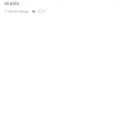
за добу
7 часов назад
2,9 т.