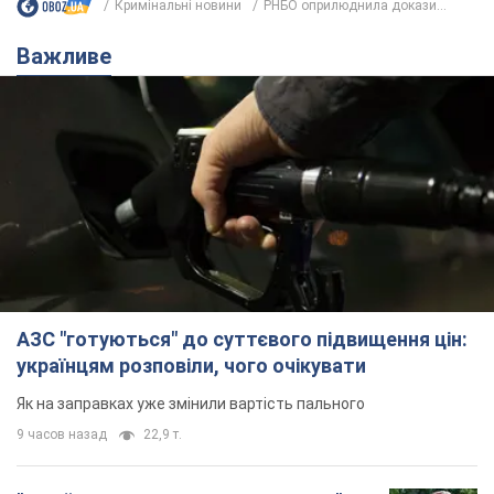
Кримінальні новини
РНБО оприлюднила докази...
Важливе
АЗС "готуються" до суттєвого підвищення цін:
українцям розповіли, чого очікувати
Як на заправках уже змінили вартість пального
9 часов назад
22,9 т.