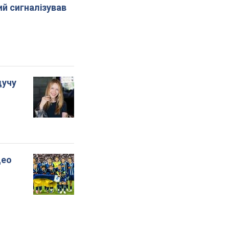
й сигналізував
дучу
део