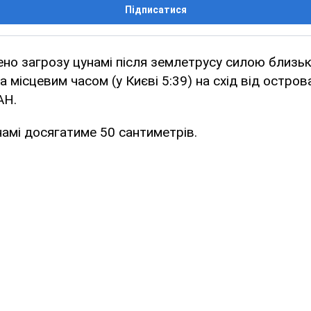
Підписатися
ено загрозу цунамі після землетрусу силою близьк
а місцевим часом (у Києві 5:39) на схід від остро
АН.
намі досягатиме 50 сантиметрів.