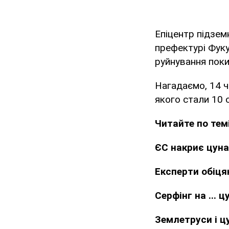
Епіцентр підзем
префектурі Фуку
руйнування поки
Нагадаємо, 14 ч
якого стали 10 о
Читайте по темі
ЄС накриє цуна
Експерти обіця
Серфінг на ... ц
Землетруси і ц