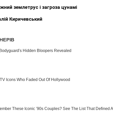
ужний землетрус і загроза цунамі
алій Киричевський