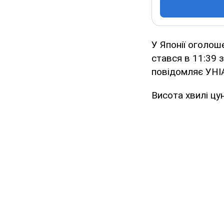
У Японії оголош
стався в 11:39 з
повідомляє УНІ
Висота хвилі цу