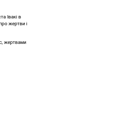
та Івакі в
про жертви і
с, жертвами