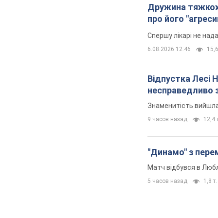
Дружина тяжкох
про його "агреси
Спершу лікарі не над
6.08.2026 12:46
15,6
Відпустка Лесі 
несправедливо 
Знаменитість вийшла 
9 часов назад
12,4 т
"Динамо" з перем
Матч відбувся в Любл
5 часов назад
1,8 т.