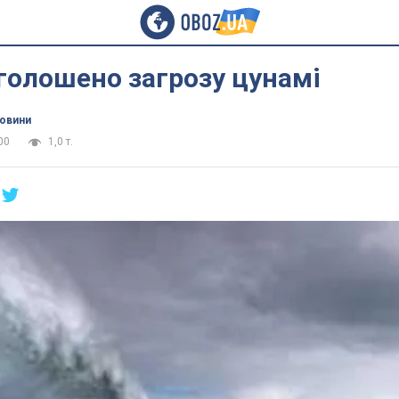
оголошено загрозу цунамі
новини
00
1,0 т.