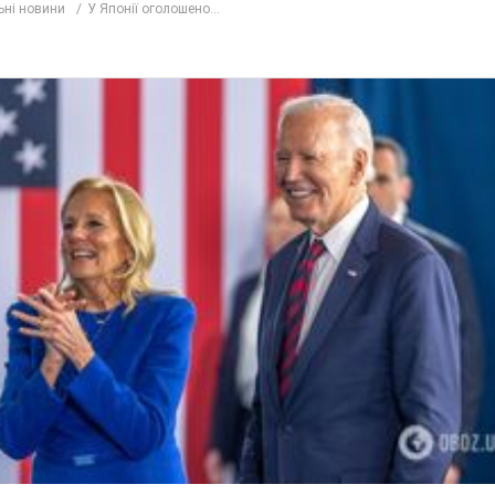
ьні новини
У Японії оголошено...