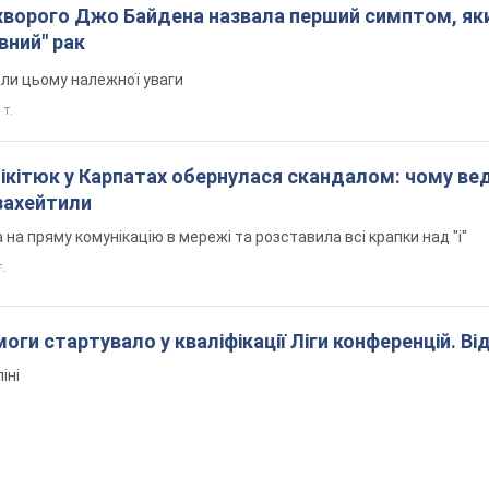
ворого Джо Байдена назвала перший симптом, яки
вний" рак
али цьому належної уваги
 т.
Нікітюк у Карпатах обернулася скандалом: чому ве
захейтили
на пряму комунікацію в мережі та розставила всі крапки над "і"
.
оги стартувало у кваліфікації Ліги конференцій. Ві
іні