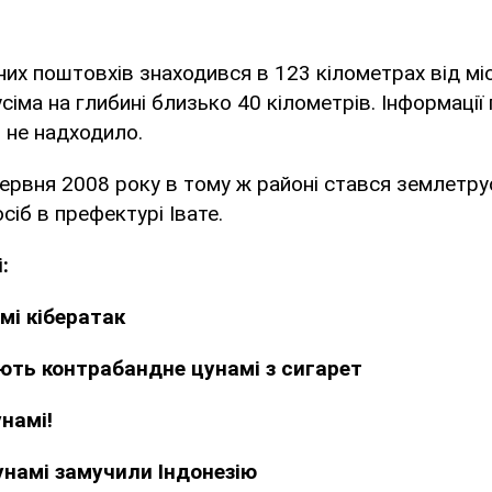
них поштовхів знаходився в 123 кілометрах від міс
сіма на глибині близько 40 кілометрів. Інформації 
 не надходило.
ервня 2008 року в тому ж районі стався землетру
сіб в префектурі Івате.
:
мі кібератак
ють контрабандне цунамі з сигарет
унамі!
унамі замучили Індонезію