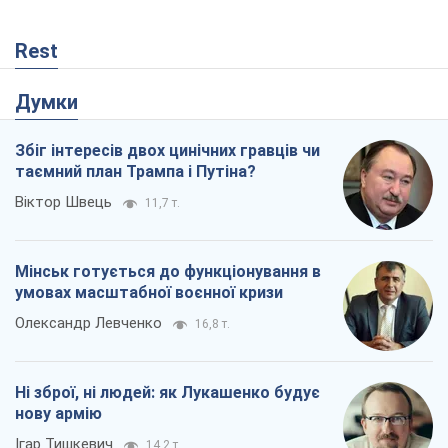
Rest
Думки
Збіг інтересів двох цинічних гравців чи
таємний план Трампа і Путіна?
Віктор Швець
11,7 т.
Мінськ готується до функціонування в
умовах масштабної воєнної кризи
Олександр Левченко
16,8 т.
Ні зброї, ні людей: як Лукашенко будує
нову армію
Ігар Тишкевич
14,2 т.