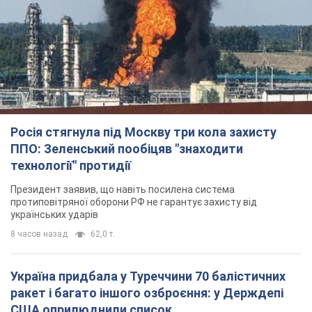
Росія стягнула під Москву три кола захисту
ППО: Зеленський пообіцяв "знаходити
технології" протидії
Президент заявив, що навіть посилена система
протиповітряної оборони РФ не гарантує захисту від
українських ударів
8 часов назад
62,0 т.
Україна придбала у Туреччини 70 балістичних
ракет і багато іншого озброєння: у Держдепі
США оприлюднили список