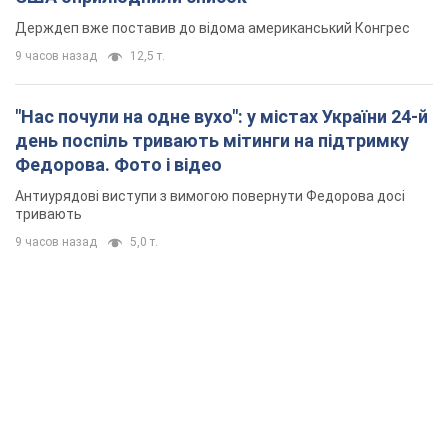
Держдеп вже поставив до відома американський Конгрес
9 часов назад
12,5 т.
"Нас почули на одне вухо": у містах України 24-й
день поспіль тривають мітинги на підтримку
Федорова. Фото і відео
Антиурядові виступи з вимогою повернути Федорова досі
тривають
9 часов назад
5,0 т.