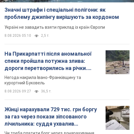
Значні штрафи і спеціальні полігони: як
проблему джипінгу вирішують за кордоном
Україні не завадить взяти приклад із країн Європи
8.08.2026 05:10
2,5 т.
На Прикарпатті після аномальної
спеки пройшла потужна злива:
дороги перетворились на річки.
Відео
Негода накрила Івано-Франківщину та
курортний Буковель
8.08.2026 09:27
36,5 т.
Жінці нарахували 729 тис. грн боргу
за газ через покази зіпсованого
лічильника: суддя ухвалив
неочікуване рішення
Чи треба платити борг через донарахування