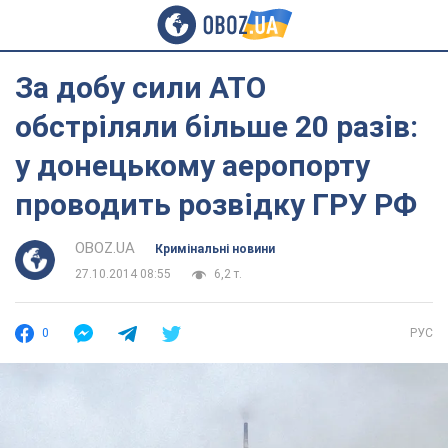
За добу сили АТО
обстріляли більше 20 разів:
у донецькому аеропорту
проводить розвідку ГРУ РФ
OBOZ.UA
Кримінальні новини
27.10.2014 08:55
6,2 т.
0
РУС