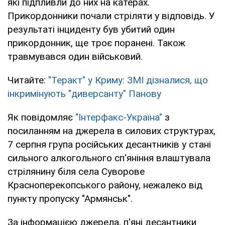
які підпливли до них на катерах.
Прикордонники почали стріляти у відповідь. У
результаті інциденту був убитий один
прикордонник, ще троє поранені. Також
травмувався один військовий.
Читайте:
"Теракт" у Криму: ЗМІ дізналися, що
інкримінують "диверсанту" Панову
Як повідомляє
"Інтерфакс-Україна"
з
посиланням на джерела в силових структурах,
7 серпня група російських десантників у стані
сильного алкогольного сп'яніння влаштувала
стрілянину біля села Суворове
Красноперекопського району, нежалеко від
пункту пропуску "Армянськ".
За інформацією джерела, п'яні десантники