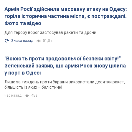
Армія Росії здійснила масовану атаку на Одесу:
горіла історична частина міста, є постраждалі.
Фото та відео
Для терору ворог застосував ракети та дрони
2 часа назад
51,8 т.
"Воюють проти продовольчої безпеки світу!"
Зеленський заявив, що армія Росії знову цілила
у порт в Одесі
Лише за тиждень проти України використали десятки ракет,
більшість із яких – балістичні
час назад
453