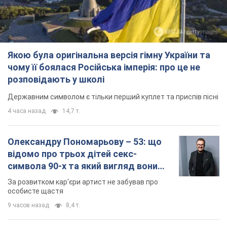
Якою була оригінальна версія гімну України та
чому її боялася Російська імперія: про це не
розповідають у школі
Державним символом є тільки перший куплет та приспів пісні
4 часа назад
14,7 т.
Олександру Пономарьову – 53: що
відомо про трьох дітей секс-
символа 90-х та який вигляд вони
мають
За розвитком кар'єри артист не забував про
особисте щастя
9 часов назад
8,4 т.