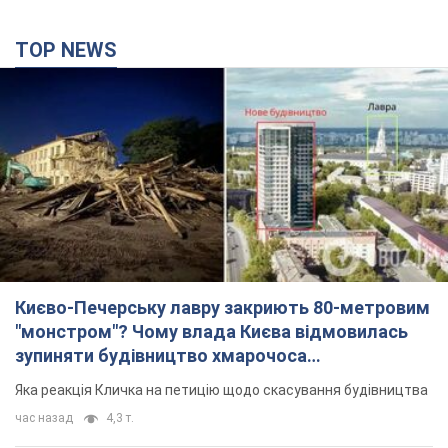
TOP NEWS
Києво-Печерську лавру закриють 80-метровим
"монстром"? Чому влада Києва відмовилась
зупиняти будівництво хмарочоса
"московського вірянина"
Яка реакція Кличка на петицію щодо скасування будівництва
час назад
4,3 т.