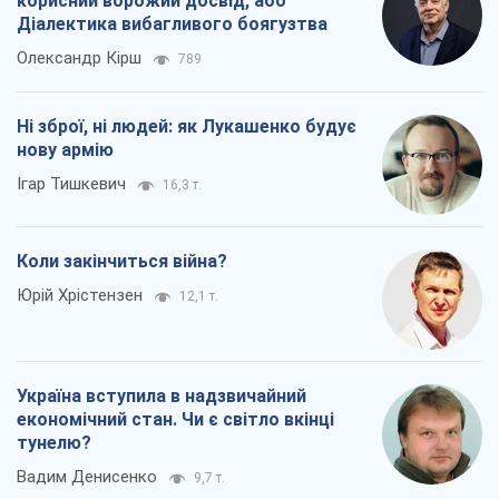
корисний ворожий досвід, або
Діалектика вибагливого боягузтва
Олександр Кірш
789
Ні зброї, ні людей: як Лукашенко будує
нову армію
Ігар Тишкевич
16,3 т.
Коли закінчиться війна?
Юрій Хрістензен
12,1 т.
Україна вступила в надзвичайний
економічний стан. Чи є світло вкінці
тунелю?
Вадим Денисенко
9,7 т.