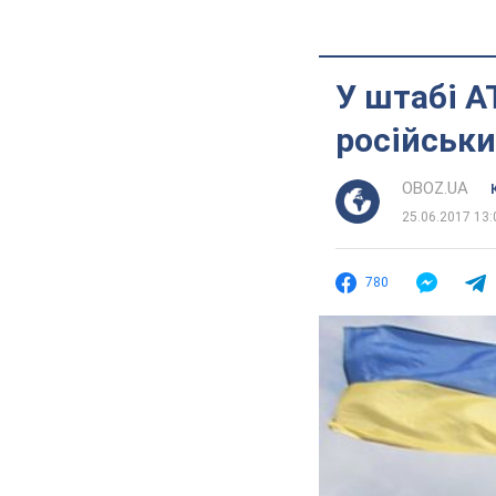
У штабі А
російськи
OBOZ.UA
25.06.2017 13:
780