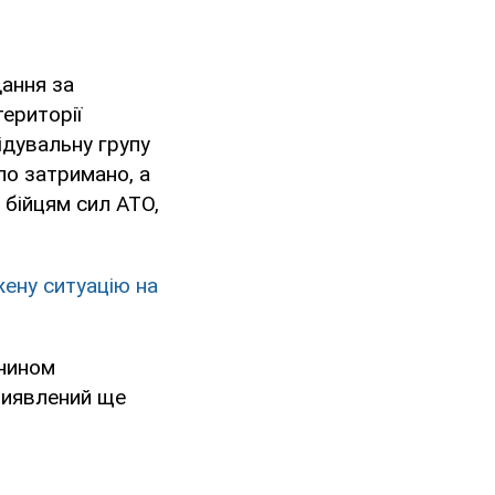
дання за
ериторії
ідувальну групу
ло затримано, а
р бійцям сил АТО,
жену ситуацію на
янином
 виявлений ще