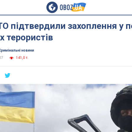
ТО підтвердили захоплення у 
х терористів
Кримінальні новини
07
141,0 т.