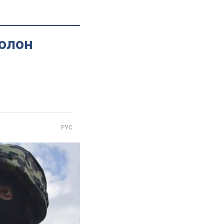
полон
РУС