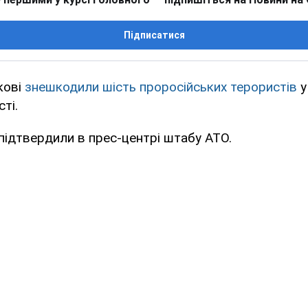
Підписатися
кові
знешкодили шість проросійських терористів
у
ті.
ідтвердили в прес-центрі штабу АТО.