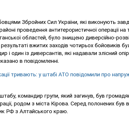
овцями Збройних Сил України, які виконують зав
районі проведення антитерористичної операції на т
ганської областей, було знищено диверсійно-розв
 результаті вжитих заходів чотирьох бойовиків бу
р і один із диверсантів, які надавали злісний опі
- сказано в повідомленні.
ації тривають: у штабі АТО повідомили про напру
штабу, командир групи, який загинув, був громад
рації, родом з міста Кірова. Серед полонених був
ик РФ з Алтайського краю.