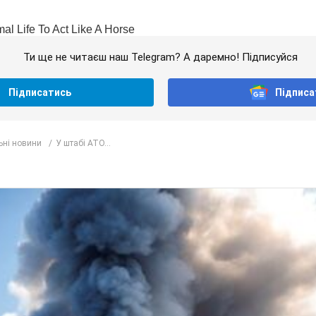
Ти ще не читаєш наш Telegram? А даремно! Підписуйся
Підписатись
Підписа
ьні новини
У штабі АТО...