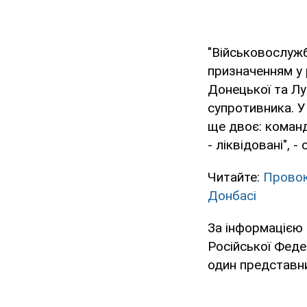
"Військовослужб
призначенням у 
Донецької та Лу
супротивника. У
ще двоє: команди
- ліквідовані", 
Читайте:
Провок
Донбасі
За інформацією 
Російської Феде
один представн