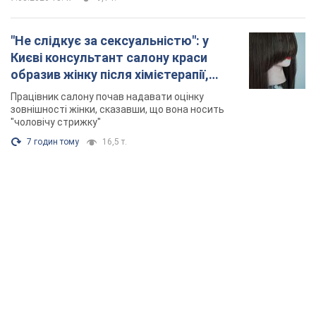
"Не слідкує за сексуальністю": у
Києві консультант салону краси
образив жінку після хімієтерапії,
розгорівся скандал. Фото
Працівник салону почав надавати оцінку
зовнішності жінки, сказавши, що вона носить
"чоловічу стрижку"
7 годин тому
16,5 т.