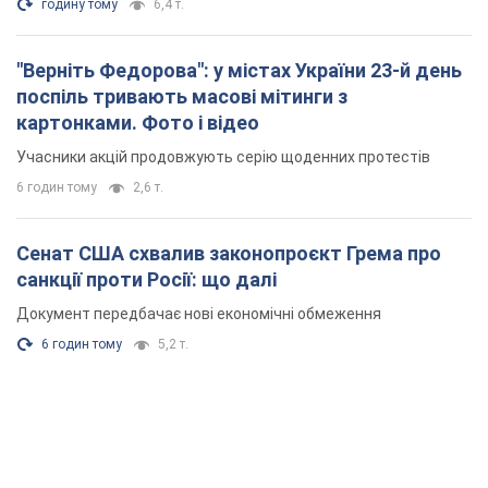
годину тому
6,4 т.
"Верніть Федорова": у містах України 23-й день
поспіль тривають масові мітинги з
картонками. Фото і відео
Учасники акцій продовжують серію щоденних протестів
6 годин тому
2,6 т.
Сенат США схвалив законопроєкт Грема про
санкції проти Росії: що далі
Документ передбачає нові економічні обмеження
6 годин тому
5,2 т.