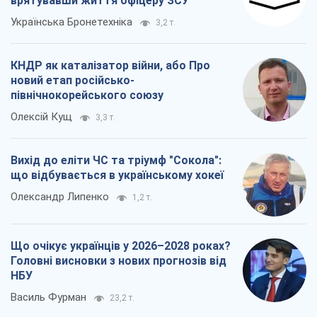
врятувавши життя офіцеру ЗСУ
Українська Бронетехніка
3,2 т.
КНДР як каталізатор війни, або Про
новий етап російсько-
північнокорейського союзу
Олексій Кущ
3,3 т.
Вихід до еліти ЧС та тріумф "Сокола":
що відбувається в українському хокеї
Олександр Липенко
1,2 т.
Що очікує українців у 2026–2028 роках?
Головні висновки з нових прогнозів від
НБУ
Василь Фурман
23,2 т.