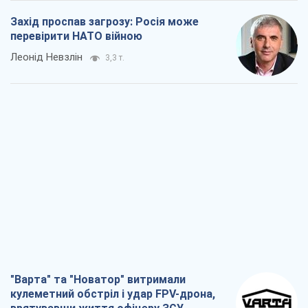
Захід проспав загрозу: Росія може
перевірити НАТО війною
Леонід Невзлін
3,3 т.
"Варта" та "Новатор" витримали
кулеметний обстріл і удар FPV-дрона,