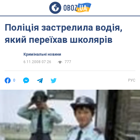
Поліція застрелила водія,
який переїхав школярів
Кримінальні новини
6.11.2008 07:26
777
0
РУС