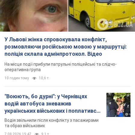
У Львові жінка спровокувала конфлікт,
розмовляючи російською мовою у маршрутці:
поліція склала адмінпротокол. Відео
На місце події прибули патрульні поліцейські та слідчо-
оперативна група
10 годин тому
10,6 т.
"Воюють, бо дурні": у Чернівцях
водій автобуса зневажив
українських військових і поплатився.
Відео
Водія звільнили після конфлікту з пасажирами
та образ військових
7.08.2026 15:47
9,1 т.