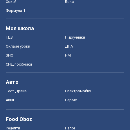
Хокей
Бокс
Формула-1
Моя школа
ГДЗ
Підручники
Онлайн уроки
ДПА
ЗНО
НМТ
СНД посібники
Авто
Тест Драйв
Електромобілі
Акції
Сервіс
Food Oboz
Рецепти
Напої