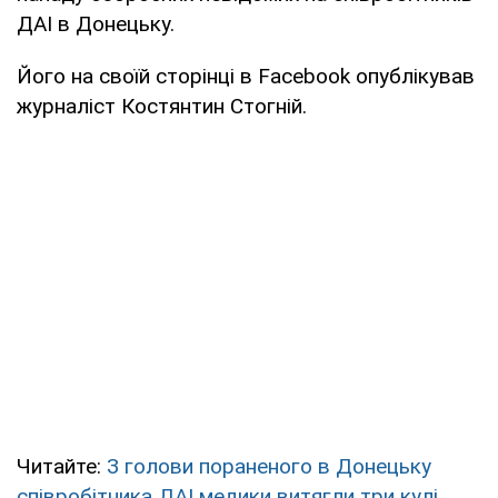
ДАІ в Донецьку.
Його на своїй сторінці в Facebook опублікував
журналіст Костянтин Стогній.
Читайте:
З голови пораненого в Донецьку
співробітника ДАІ медики витягли три кулі