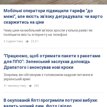
Мобільні оператори підвищили тарифи "до
межі", але якість зв'язку деградувала: чи варто
скаржитись на ціни
Чому ціни на мобільний зв'язок зросли у кілька разів і як
поліпшити якість інтернету на телефоні
3 години тому
23,9 т.
"Працюємо, щоб отримати пакети з ракетами
для ППО": Зеленський заслухав доповідь
Драпатого і анонсував нові кроки
Зокрема, він обговорив з головкомом кадрові питання в
українській армії
31 хвилину тому
390
В окупованій Ялті прогриміли потужні вибухи:
валить чорний дим. Фото і відео