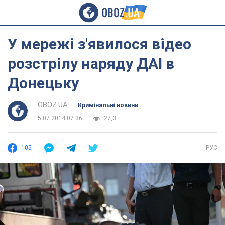
У мережі з'явилося відео
розстрілу наряду ДАІ в
Донецьку
OBOZ.UA
Кримінальні новини
5.07.2014 07:36
27,3 т.
105
РУС