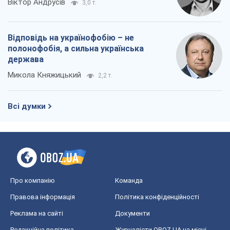
Віктор Андрусів
3,0 т.
Відповідь на українофобію – не
полонофобія, а сильна українська
держава
Микола Княжицький
2,2 т.
Всі думки
Про компанію
Команда
Правова інформація
Політика конфіденційності
Реклама на сайті
Документи
Редакційна політика
Журналісти OBOZ.UA на місці