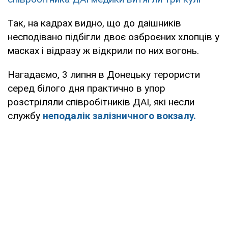
Так, на кадрах видно, що до даішників
несподівано підбігли двоє озброєних хлопців у
масках і відразу ж відкрили по них вогонь.
Нагадаємо, 3 липня в Донецьку терористи
серед білого дня практично в упор
розстріляли співробітників ДАІ, які несли
службу
неподалік залізничного вокзалу.