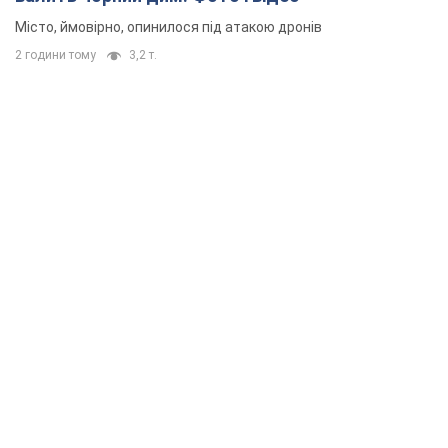
Місто, ймовірно, опинилося під атакою дронів
2 години тому
3,2 т.