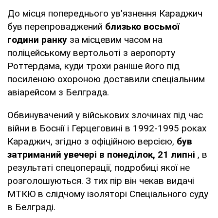
До місця попереднього ув'язнення Караджич
був перепроваджений
близько восьмої
години ранку
за місцевим часом на
поліцейському вертольоті з аеропорту
Роттердама, куди трохи раніше його під
посиленою охороною доставили спеціальним
авіарейсом з Белграда.
Обвинувачений у військових злочинах під час
війни в Боснії і Герцеговині в 1992-1995 роках
Караджич, згідно з офіційною версією,
був
затриманий увечері в понеділок, 21 липні
, в
результаті спецоперації, подробиці якої не
розголошуються. З тих пір він чекав видачі
МТКЮ в слідчому ізоляторі Спеціального суду
в Белграді.