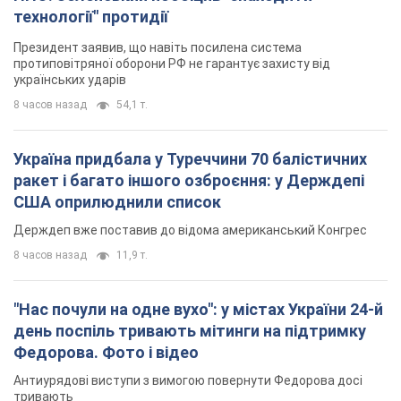
технології" протидії
Президент заявив, що навіть посилена система
протиповітряної оборони РФ не гарантує захисту від
українських ударів
8 часов назад
54,1 т.
Україна придбала у Туреччини 70 балістичних
ракет і багато іншого озброєння: у Держдепі
США оприлюднили список
Держдеп вже поставив до відома американський Конгрес
8 часов назад
11,9 т.
"Нас почули на одне вухо": у містах України 24-й
день поспіль тривають мітинги на підтримку
Федорова. Фото і відео
Антиурядові виступи з вимогою повернути Федорова досі
тривають