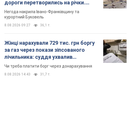
дороги перетворились на річки.
Відео
Негода накрила Івано-Франківщину та
курортний Буковель
8.08.2026 09:27
36,1 т.
Жінці нарахували 729 тис. грн боргу
за газ через покази зіпсованого
лічильника: суддя ухвалив
неочікуване рішення
Чи треба платити борг через донарахування
8.08.2026 14:43
31,7 т.