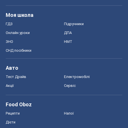
Моя школа
ГДЗ
Підручники
Онлайн уроки
ДПА
ЗНО
НМТ
СНД посібники
Авто
Тест Драйв
Електромобілі
Акції
Сервіс
Food Oboz
Рецепти
Напої
Дієти