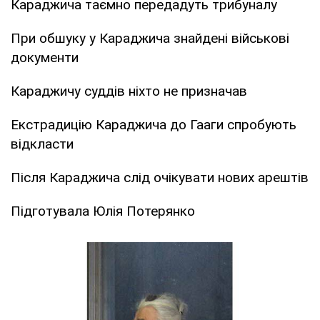
Караджича таємно передадуть трибуналу
При обшуку у Караджича знайдені військові
документи
Караджичу суддів ніхто не призначав
Екстрадицію Караджича до Гааги спробують
відкласти
Після Караджича слід очікувати нових арештів
Підготувала Юлія Потерянко