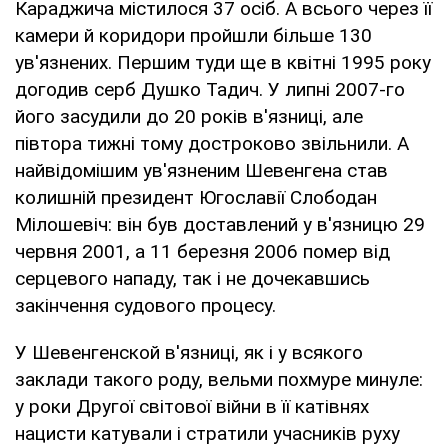
Караджича містилося 37 осіб. А всього через її
камери й коридори пройшли більше 130
ув'язнених. Першим туди ще в квітні 1995 року
догодив серб Душко Тадич. У липні 2007-го
його засудили до 20 років в'язниці, але
півтора тижні тому достроково звільнили. А
найвідомішим ув'язненим Шевенгена став
колишній президент Югославії Слободан
Мілошевіч: він був доставлений у в'язницю 29
червня 2001, а 11 березня 2006 помер від
серцевого нападу, так і не дочекавшись
закінчення судового процесу.
У Шевенгенской в'язниці, як і у всякого
заклади такого роду, вельми похмуре минуле:
у роки Другої світової війни в її катівнях
нацисти катували і стратили учасників руху