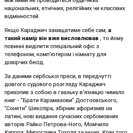
між ними не проводиться будь-яких
національних, етнічних, релігійних чи класових
відмінностей.
Якщо Караджич захищатиме себе сам,
а
такий намір він вже висловлював
, то йому
повинні виділити спеціальний офіс з
телефоном, комп'ютером і кімнату для
довірчих бесід.
За даними сербської преси, в передчутті
довгого судового розгляду Караджич
прихопив з собою в гаазьку в'язницю чимало
книг - "Брати Карамазови" Достоєвського,
"Сонети" Шекспіра, збірник афоризмів на
латині, нові видання сучасних сербомовних
авторів Райко Петрова-Ного, Момчило
Капора, Мирослава Тохоля та інших. Крім того,