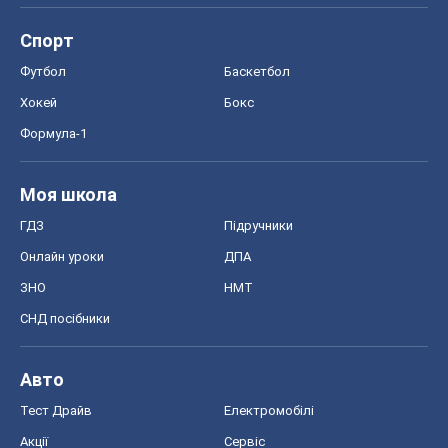
Спорт
Футбол
Баскетбол
Хокей
Бокс
Формула-1
Моя школа
ГДЗ
Підручники
Онлайн уроки
ДПА
ЗНО
НМТ
СНД посібники
Авто
Тест Драйв
Електромобілі
Акції
Сервіс