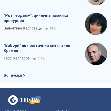
"Роттердам+": циклічна помилка
прокурора
Валентина Карповець
888
"Вибори" як політичний спектакль
Кремля
Гаррі Каспаров
2,0 т.
Всі думки