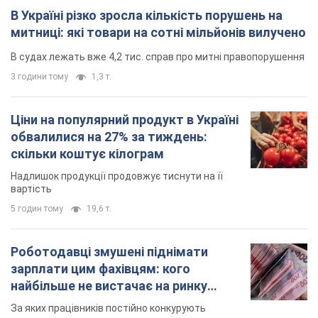
В Україні різко зросла кількість порушень на
митниці: які товари на сотні мільйонів вилучено
В судах лежать вже 4,2 тис. справ про митні правопорушення
3 години тому
1,3 т.
Ціни на популярний продукт в Україні
обвалилися на 27% за тиждень:
скільки коштує кілограм
Надлишок продукції продовжує тиснути на її
вартість
5 годин тому
19,6 т.
Роботодавці змушені піднімати
зарплати цим фахівцям: кого
найбільше не вистачає на ринку
праці
За яких працівників постійно конкурують