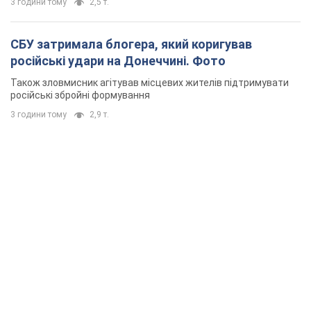
3 години тому
2,5 т.
СБУ затримала блогера, який коригував
російські удари на Донеччині. Фото
Також зловмисник агітував місцевих жителів підтримувати
російські збройні формування
3 години тому
2,9 т.