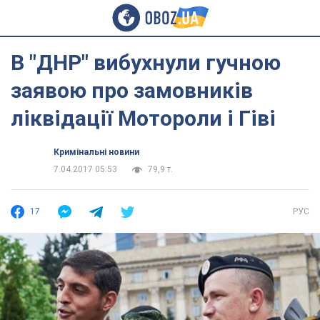
В "ДНР" вибухнули гучною
заявою про замовників
ліквідації Мотороли і Гіві
Кримінальні новини
7.04.2017 05:53
79,9 т.
17
РУС