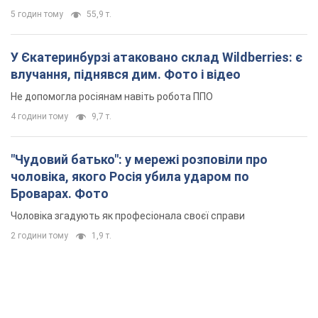
5 годин тому
55,9 т.
У Єкатеринбурзі атаковано склад Wildberries: є
влучання, піднявся дим. Фото і відео
Не допомогла росіянам навіть робота ППО
4 години тому
9,7 т.
"Чудовий батько": у мережі розповіли про
чоловіка, якого Росія убила ударом по
Броварах. Фото
Чоловіка згадують як професіонала своєї справи
2 години тому
1,9 т.