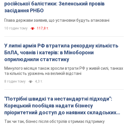
російської балістики: Зеленський провів
засідання РНБО
Глава держави заявив, що установки будуть атаковані
10 годин тому
117,8 т.
У липні армія РФ втратила рекордну кількість
БпЛА, човнів і катерів: в Міноборони
оприлюднили статистику
Минулого місяця також зросли втрати РФ у живій силі, танках
та кількість уражень на великій відстані
8 годин тому
4,3 т.
"Потрібні швидкі та нестандартні підходи":
Корецький пообіцяв надати бізнесу
пріоритетний доступ до наявних складських
приміщень
Так чи так, бізнес після обстрілів отримає підтримку