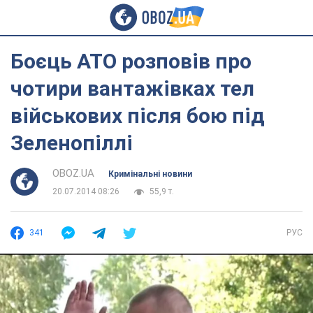
Боєць АТО розповів про
чотири вантажівках тел
військових після бою під
Зеленопіллі
OBOZ.UA
Кримінальні новини
20.07.2014 08:26
55,9 т.
341
РУС