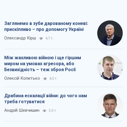
Заглянемо в зуби дарованому коневі:
прискіпливо – про допомогу Україні
Олександр Кірш
4,7 т.
Між жахливою війною і ще гіршим
миром на умовах агресора, або
Безвихідність – теж зброя Росії
Олексій Копитько
4,5 т.
Драбина ескалації війни: до чого нам
треба готуватися
Андрій Шевчишин
5,5 т.