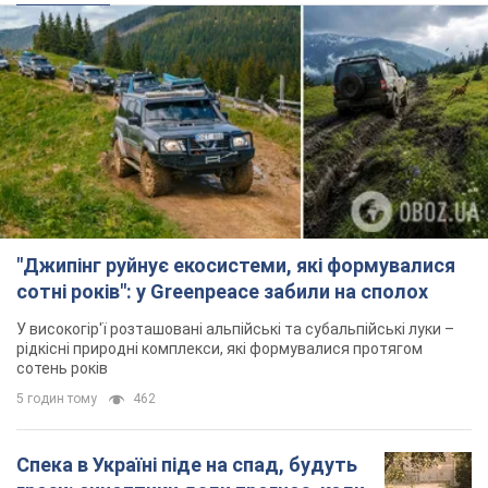
"Джипінг руйнує екосистеми, які формувалися
сотні років": у Greenpeace забили на сполох
У високогір'ї розташовані альпійські та субальпійські луки –
рідкісні природні комплекси, які формувалися протягом
сотень років
5 годин тому
462
Спека в Україні піде на спад, будуть