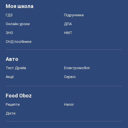
Моя школа
ГДЗ
Підручники
Онлайн уроки
ДПА
ЗНО
НМТ
СНД посібники
Авто
Тест Драйв
Електромобілі
Акції
Сервіс
Food Oboz
Рецепти
Напої
Дієти