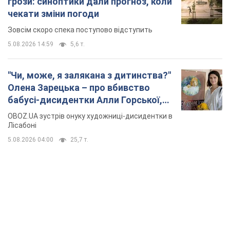
грози: синоптики дали прогноз, коли
чекати зміни погоди
Зовсім скоро спека поступово відступить
5.08.2026 14:59
5,6 т.
"Чи, може, я залякана з дитинства?"
Олена Зарецька – про вбивство
бабусі-дисидентки Алли Горської,
критику Дмитра Стуса та втечу в
OBOZ.UA зустрів онуку художниці-дисидентки в
Португалію з 5 дітьми
Лісабоні
5.08.2026 04:00
25,7 т.