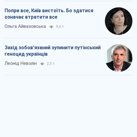
Попри все, Київ вистоїть. Бо здатися
означає втратити все
Ольга Айвазовська
9,6 т.
Захід зобов'язаний зупинити путінський
геноцид українців
Леонід Невзлін
2,5 т.