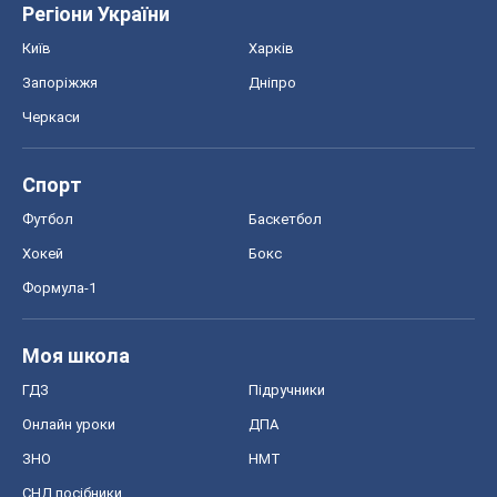
Регіони України
Київ
Харків
Запоріжжя
Дніпро
Черкаси
Спорт
Футбол
Баскетбол
Хокей
Бокс
Формула-1
Моя школа
ГДЗ
Підручники
Онлайн уроки
ДПА
ЗНО
НМТ
СНД посібники