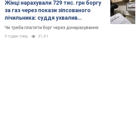
Жінці нарахували 729 тис. грн боргу
за газ через покази зіпсованого
лічильника: суддя ухвалив
неочікуване рішення
Чи треба платити борг через донарахування
9 годин тому
31,4 т.