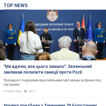
TOP NEWS
"Ми вдячні, але цього замало": Зеленський
закликав посилити санкції проти Росії
Президент подякував європейським партнерам за фінансову
підтримку
6 годин тому
66,2 т.
Україна придбала у Туреччини 70 балістичних