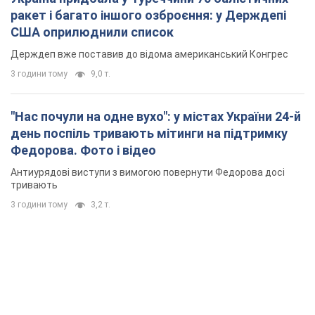
ракет і багато іншого озброєння: у Держдепі
США оприлюднили список
Держдеп вже поставив до відома американський Конгрес
3 години тому
9,0 т.
"Нас почули на одне вухо": у містах України 24-й
день поспіль тривають мітинги на підтримку
Федорова. Фото і відео
Антиурядові виступи з вимогою повернути Федорова досі
тривають
3 години тому
3,2 т.