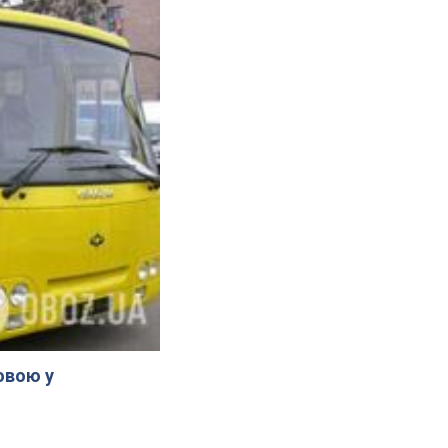
овою у