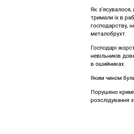
Як з'ясувалося,
тримали їх в ра
господарству, н
металобрухт.
Господарі жорст
невільників дов
в ошийниках.
Яким чином були
Порушено кримін
розслідування з