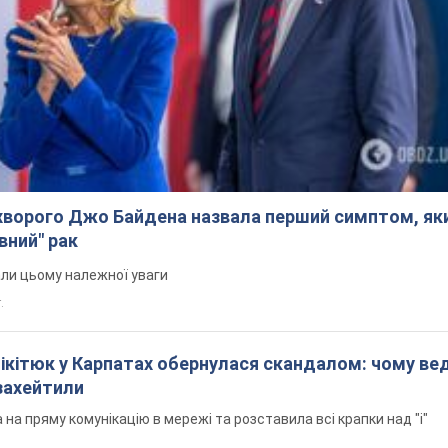
ворого Джо Байдена назвала перший симптом, яки
вний" рак
али цьому належної уваги
.
Нікітюк у Карпатах обернулася скандалом: чому ве
захейтили
на пряму комунікацію в мережі та розставила всі крапки над "і"