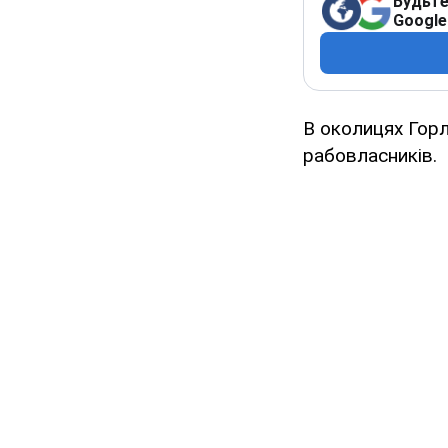
Будьте
Google
В околицях Горл
рабовласників.