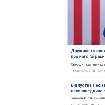
Дружина тяжкох
про його "агреси
Спершу лікарі не над
11 годин тому
14,5 т
Відпустка Лесі 
несправедливо 
Знаменитість вийшла 
6 годин тому
11,2 т.