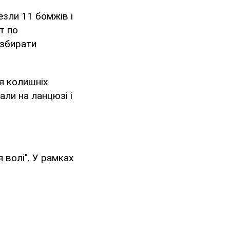
езли 11 бомжів і
т по
 збирати
ня колишніх
али на ланцюзі і
волі". У рамках