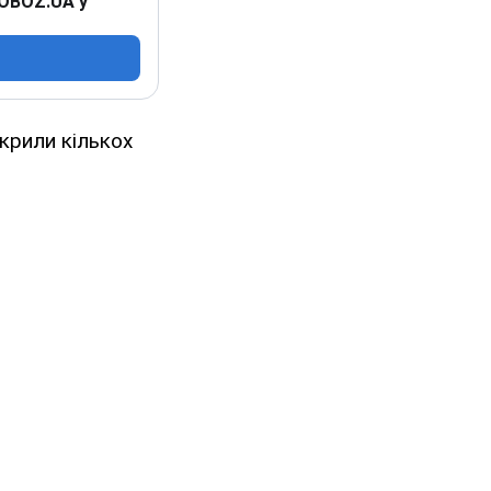
 OBOZ.UA у
крили кількох