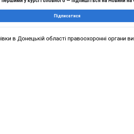
 першими у курсі головного — підпишіться на Новини на
Підписатися
івки в Донецькій області правоохоронні органи ви