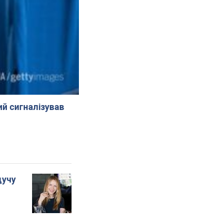
й сигналізував
дучу