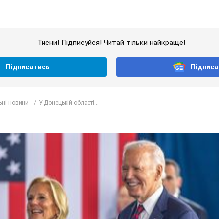
Тисни! Підписуйся! Читай тільки найкраще!
Підписатись
Підписа
ьні новини
У Донецькій області...