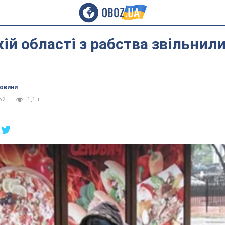
ій області з рабства звільнили
новини
52
1,1 т.