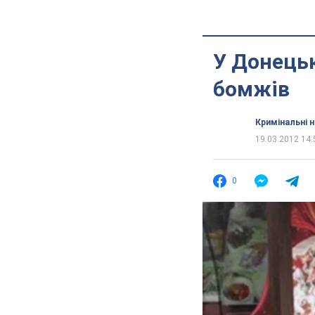
У Донецьк
бомжів
Кримінальні 
19.03.2012 14:
0