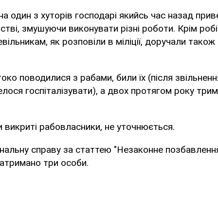
 на один з хуторів господарі якийсь час назад прив
бстві, змушуючи виконувати різні роботи. Крім робі
евільникам, як розповіли в міліції, доручали також
око поводилися з рабами, били їх (після звільнен
елося госпіталізувати), а двох протягом року трим
 викриті рабовласники, не уточнюється.
альну справу за статтею "Незаконне позбавлення 
атримано три особи.