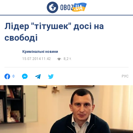
Лідер "тітушек" досі на
свободі
Кримінальні новини
15.07.2014 11:42
8,2 т.
0
РУС