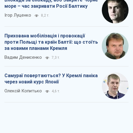
море – час закривати Росії Балтику
Ігор Луценко
8,2 т.
Прихована мобілізація і провокації
проти Польщі та країн Балтії: що стоїть
за новими планами Кремля
Вадим Денисенко
7,3 т.
Самураї повертаються? У Кремлі паніка
через новий курс Японії
Олексій Копитько
4,6 т.