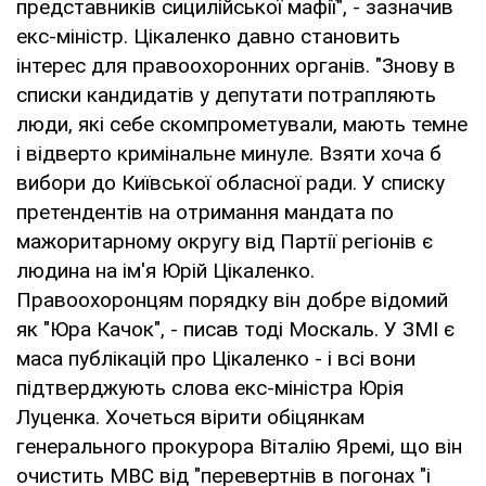
представників сицилійської мафії", - зазначив
екс-міністр. Цікаленко давно становить
інтерес для правоохоронних органів. "Знову в
списки кандидатів у депутати потрапляють
люди, які себе скомпрометували, мають темне
і відверто кримінальне минуле. Взяти хоча б
вибори до Київської обласної ради. У списку
претендентів на отримання мандата по
мажоритарному округу від Партії регіонів є
людина на ім'я Юрій Цікаленко.
Правоохоронцям порядку він добре відомий
як "Юра Качок", - писав тоді Москаль. У ЗМІ є
маса публікацій про Цікаленко - і всі вони
підтверджують слова екс-міністра Юрія
Луценка. Хочеться вірити обіцянкам
генерального прокурора Віталію Яремі, що він
очистить МВС від "перевертнів в погонах "і