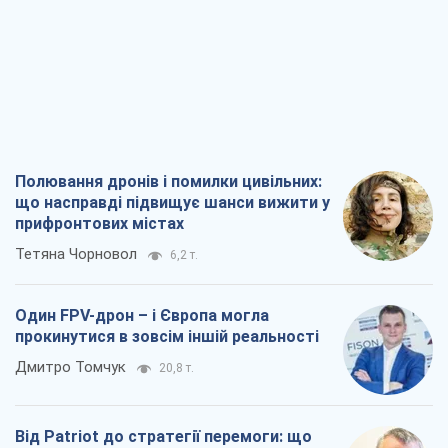
Полювання дронів і помилки цивільних:
що насправді підвищує шанси вижити у
прифронтових містах
Тетяна Чорновол
6,2 т.
Один FPV-дрон – і Європа могла
прокинутися в зовсім іншій реальності
Дмитро Томчук
20,8 т.
Від Patriot до стратегії перемоги: що