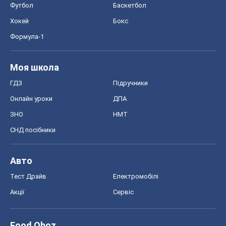
Футбол
Баскетбол
Хокей
Бокс
Формула-1
Моя школа
ГДЗ
Підручники
Онлайн уроки
ДПА
ЗНО
НМТ
СНД посібники
Авто
Тест Драйв
Електромобілі
Акції
Сервіс
Food Oboz