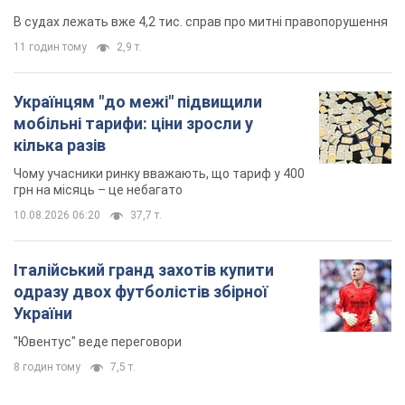
В судах лежать вже 4,2 тис. справ про митні правопорушення
11 годин тому
2,9 т.
Українцям "до межі" підвищили
мобільні тарифи: ціни зросли у
кілька разів
Чому учасники ринку вважають, що тариф у 400
грн на місяць – це небагато
10.08.2026 06:20
37,7 т.
Італійський гранд захотів купити
одразу двох футболістів збірної
України
"Ювентус" веде переговори
8 годин тому
7,5 т.