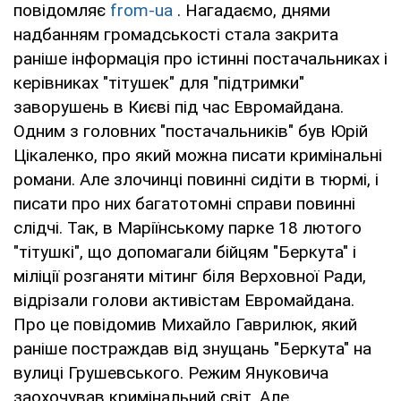
повідомляє
from-ua
. Нагадаємо, днями
надбанням громадськості стала закрита
раніше інформація про істинні постачальниках і
керівниках "тітушек" для "підтримки"
заворушень в Києві під час Евромайдана.
Одним з головних "постачальників" був Юрій
Цікаленко, про який можна писати кримінальні
романи. Але злочинці повинні сидіти в тюрмі, і
писати про них багатотомні справи повинні
слідчі. Так, в Маріїнському парке 18 лютого
"тітушкі", що допомагали бійцям "Беркута" і
міліції розганяти мітинг біля Верховної Ради,
відрізали голови активістам Евромайдана.
Про це повідомив Михайло Гаврилюк, який
раніше постраждав від знущань "Беркута" на
вулиці Грушевського. Режим Януковича
заохочував кримінальний світ. Але