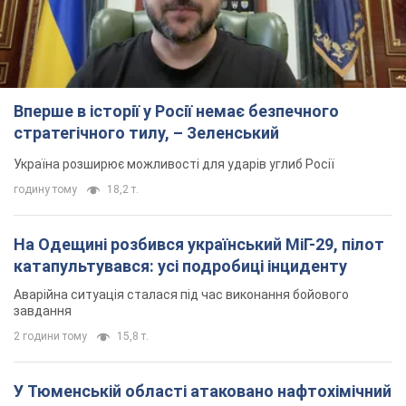
Вперше в історії у Росії немає безпечного
стратегічного тилу, – Зеленський
Україна розширює можливості для ударів углиб Росії
годину тому
18,2 т.
На Одещині розбився український МіГ-29, пілот
катапультувався: усі подробиці інциденту
Аварійна ситуація сталася під час виконання бойового
завдання
2 години тому
15,8 т.
У Тюменській області атаковано нафтохімічний