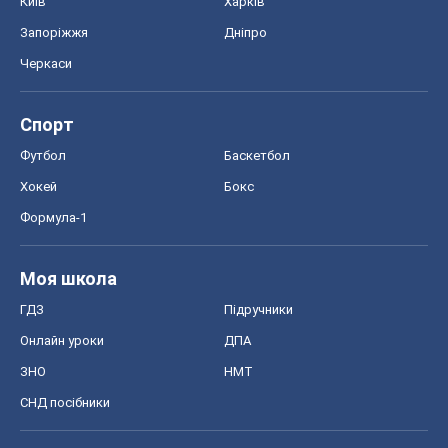
Київ
Харків
Запоріжжя
Дніпро
Черкаси
Спорт
Футбол
Баскетбол
Хокей
Бокс
Формула-1
Моя школа
ГДЗ
Підручники
Онлайн уроки
ДПА
ЗНО
НМТ
СНД посібники