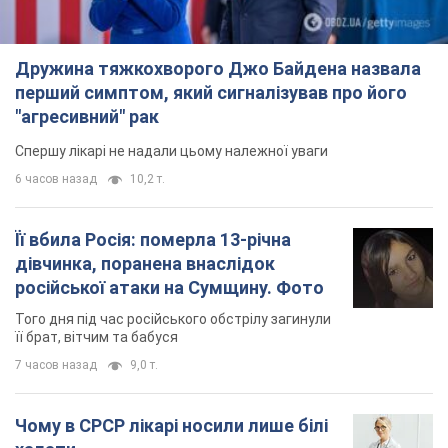
Дружина тяжкохворого Джо Байдена назвала
перший симптом, який сигналізував про його
"агресивний" рак
Спершу лікарі не надали цьому належної уваги
6 часов назад
10,2 т.
Її вбила Росія: померла 13-річна
дівчинка, поранена внаслідок
російської атаки на Сумщину. Фото
Того дня під час російського обстрілу загинули
її брат, вітчим та бабуся
7 часов назад
9,0 т.
Чому в СРСР лікарі носили лише білі