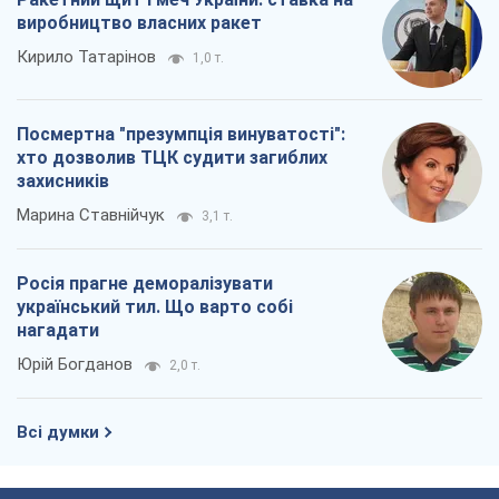
виробництво власних ракет
Кирило Татарінов
1,0 т.
Посмертна "презумпція винуватості":
хто дозволив ТЦК судити загиблих
захисників
Марина Ставнійчук
3,1 т.
Росія прагне деморалізувати
український тил. Що варто собі
нагадати
Юрій Богданов
2,0 т.
Всі думки