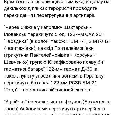
Крім того, за інформацією Тимчука, відразу на
декількох ділянках терористи проводять
перекидання і перегрупування артилерії.
"Через Сніжне у напрямку Шахтарськ -
Іловайськ перекинуто 5 од. 122-мм САУ 2С1
"Гвоздика" (в колоні також 1 БМП-1, 2 МТ-ЛБ і
4 вантажівки), на схід Пантелеймонівки
(трикутник Пантелеймонівка - Корсунь -
Шевченко) групою ІС зафіксовано появу 6-ї
гарматної батареї 122-мм гармат Д-30, а
також пункту управління вогнем; в Горлівку
перекинута батарея 122-мм РСЗВ БМ-21
"Град", - повідомив військовий експерт.
"У район Перевальська та Фрунзе (Бахмутська
траса) бойовиками перекинуті артилерійські