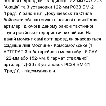
вогневі підрозділи - 3 одиниці 152-мм САУ 2С3
"Акація" та 3 установки 122-мм РСЗВ БМ-21
"Град". У районі н.п. Докучаєвськ та Стила
бойовики облаштовують вогневі позиції для
артилерії діючої в даному районі тактичної
групи російсько-терористичних військ. На
даний момент самі артпідрозділи знаходяться
східніше лінії Моспине - Комсомольське (1
АРТГРУП 3-х батарейного масштабу - 5 САУ
122-мм або 152-мм, 8 гармат ствольної
артилерії Д-30 і 8 установок РСЗВ БМ-21
"Град")", - підсумував він.