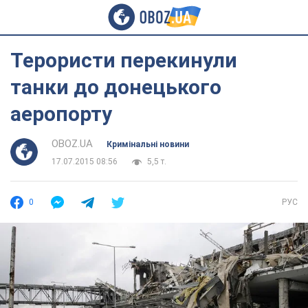
Терористи перекинули
танки до донецького
аеропорту
OBOZ.UA
Кримінальні новини
17.07.2015 08:56
5,5 т.
0
РУС